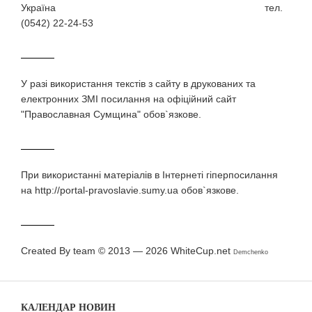
Україна тел.
(0542) 22-24-53
У разi використання текстiв з сайту в друкованих та
електронних ЗМI посилання на офіційний сайт
"Православная Сумщина" обов`язкове.
При використаннi матерiалiв в Iнтернетi гiперпосилання
на http://portal-pravoslavie.sumy.ua обов`язкове.
Created By team © 2013 — 2026
WhiteCup.net
Demchenko
КАЛЕНДАР НОВИН