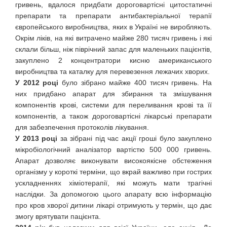
гривень, вдалося придбати дороговартісні цитостатичні
препарати та препарати антибактеріальної терапії
європейського виробництва, яких в Україні не виробляють.
Окрім ліків, на які витрачено майже 280 тисяч гривень і які
склали більш, ніж піврічний запас для маленьких пацієнтів,
закуплено 2 концентратори кисню американського
виробництва та каталку для перевезення лежачих хворих.
У 2012 році
було зібрано майже 400 тисяч гривень. На
них придбано апарат для збирання та змішування
компонентів крові, системи для переливання крові та її
компонентів, а також дороговартісні лікарські препарати
для забезпечення протоколів лікування.
У 2013 році
за зібрані під час акції гроші було закуплено
мікробіологічний аналізатор вартістю 500 000 гривень.
Апарат дозволяє виконувати високоякісне обстеження
організму у короткі терміни, що вкрай важливо при гострих
ускладненнях хіміотерапії, які можуть мати трагічні
наслідки. За допомогою цього апарату всю інформацію
про кров хворої дитини лікарі отримують у термін, що дає
змогу врятувати пацієнта.