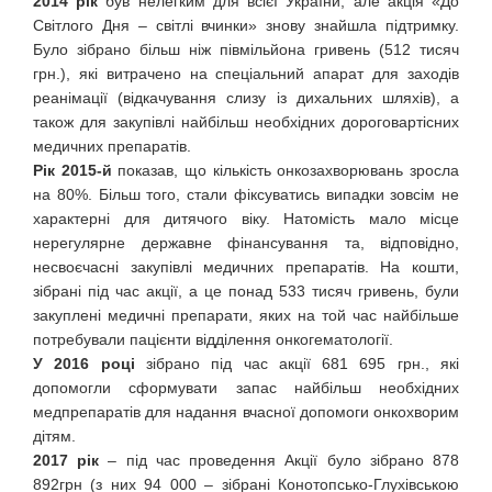
2014 рік
був нелегким для всієї України, але акція «До
Світлого Дня – світлі вчинки» знову знайшла підтримку.
Було зібрано більш ніж півмільйона гривень (512 тисяч
грн.), які витрачено на спеціальний апарат для заходів
реанімації (відкачування слизу із дихальних шляхів), а
також для закупівлі найбільш необхідних дороговартісних
медичних препаратів.
Рік 2015-й
показав, що кількість онкозахворювань зросла
на 80%. Більш того, стали фіксуватись випадки зовсім не
характерні для дитячого віку. Натомість мало місце
нерегулярне державне фінансування та, відповідно,
несвоєчасні закупівлі медичних препаратів. На кошти,
зібрані під час акції, а це понад 533 тисяч гривень, були
закуплені медичні препарати, яких на той час найбільше
потребували пацієнти відділення онкогематології.
У 2016 році
зібрано під час акції 681 695 грн., які
допомогли сформувати запас найбільш необхідних
медпрепаратів для надання вчасної допомоги онкохворим
дітям.
2017 рік
– під час проведення Акції було зібрано 878
892грн (з них 94 000 – зібрані Конотопсько-Глухівською