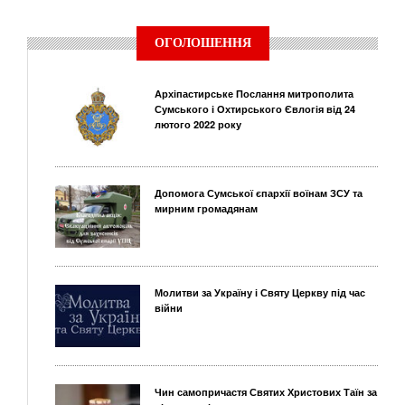
ОГОЛОШЕННЯ
Архіпастирське Послання митрополита
Сумського і Охтирського Євлогія від 24
лютого 2022 року
Допомога Сумської єпархії воїнам ЗСУ та
мирним громадянам
Молитви за Україну і Святу Церкву під час
війни
Чин самопричастя Святих Христових Таїн за