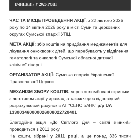
ВЧИНКИ!» У 2026 РОЦІ
ЧАС ТА МІСЦЕ ПРОВЕДЕННЯ АКЦІЇ
: з 22 лютого 2026
року по 14 квітня 2026 року в місті Суми та церковних
округах Сумської єпархії УПЦ.
МЕТА АКЦІЇ:
збір коштів на придбання медикаментів для
лікування онкохворих дітей, що перебувають у відділення
гематології та онкології Сумської обласної дитячої
клінічної лікарні.
ОРГАНІЗАТОР АКЦІЇ:
Сумська єпархія Української
Православної Церкви.
МЕХАНІЗМ ЗБОРУ КОШТІВ:
через опломбовані скриньки
з логотипом акції у храмах, а також через відповідний
розрахунковий рахунок в АТ "СЕНС БАНК"
р/р UA
133003460000026008022720401
Благодійна акція «До Світлого Дня – світлі вчинки!»
проводиться з 2011 року.
На кошти, зібрані
у 2011 році
, а це понад 336 тисяч