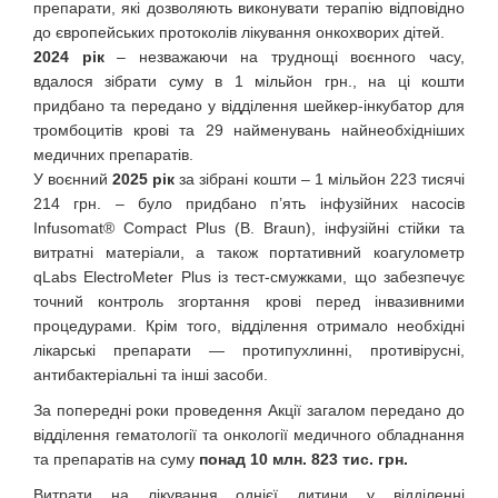
препарати, які дозволяють виконувати терапію відповідно
до європейських протоколів лікування онкохворих дітей.
2024 рік
– незважаючи на труднощі воєнного часу,
вдалося зібрати суму в 1 мільйон грн., на ці кошти
придбано та передано у відділення шейкер-інкубатор для
тромбоцитів крові та 29 найменувань найнеобхідніших
медичних препаратів.
У воєнний
2025 рік
за зібрані кошти – 1 мільйон 223 тисячі
214 грн. – було придбано п’ять інфузійних насосів
Infusomat® Compact Plus (B. Braun), інфузійні стійки та
витратні матеріали, а також портативний коагулометр
qLabs ElectroMeter Plus із тест-смужками, що забезпечує
точний контроль згортання крові перед інвазивними
процедурами. Крім того, відділення отримало необхідні
лікарські препарати — протипухлинні, противірусні,
антибактеріальні та інші засоби.
За попередні роки проведення Акції загалом передано до
відділення гематології та онкології медичного обладнання
та препаратів на суму
понад 10 млн. 823 тис. грн.
Витрати на лікування однієї дитини у відділенні