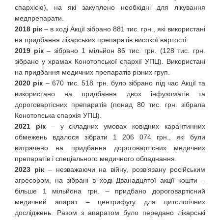
єпархією), на які закуплено необхідні для лікування
медпрепарати.
2018 рік
– в ході Акції зібрано 881 тис. грн., які використані
на придбання лікарських препаратів високої вартості.
2019 рік
– зібрано 1 мільйон 86 тис. грн. (128 тис. грн.
зібрано у храмах Конотопської єпархії УПЦ). Використані
на придбання медичних препаратів різних груп.
2020 рік
– 670 тис. 518 грн. було зібрано під час Акції та
використано на придбання двох інфузоматів та
дороговартісних препаратів (понад 80 тис. грн. зібрала
Конотопська єпархія УПЦ).
2021 рік
– у складних умовах ковідних карантинних
обмежень вдалося зібрати 1 206 074 грн., які були
витрачено на придбання дороговартісних медичних
препаратів і спеціального медичного обладнання.
2023 рік
– незважаючи на війну, розв’язану російським
агресором, на зібрані в ході Дванадцятої акції кошти –
більше 1 мільйона грн. – придбано дороговартісний
медичний апарат – центрифугу для цитологічних
досліджень. Разом з апаратом було передано лікарські