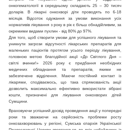
онкогематології в середньому складають 25 – 30 тисяч
доларів. В лікарні онкохворі діти проводять по 6-18
місяців. Відсоток одужання за умови виконання усіх
нормативів лікування з року в рік є більш обнадійливим, за
окремими видами пухлин - від 80% до 97%.
Для того, щоб створити умови для успішного лікування та
уникнути загрози відсутності лікарських препаратів для
маленьких пацієнтів протягом усього періоду лікування,
головною метою благодійної акції «До Світлого Дня –
світлі вчинки!» 2026 року є придбання необхідних
медичних обладнання та препаратів, якими не
забезпечене відділення. Маючи постійний контакт із
лікарями, сподіваємось, що така спрямованість акції
дозволить максимально ефективно використати зібрані
кошти, призначені для лікування онкохворих дітей
Сумщини.
Враховуючи успішний досвід проведення акції у попередні
роки та зважаючи на серйозність проблеми росту
онкозахворювань у регіоні, Сумська єпархія Української
Православної Церкви звертаються до всіх небайдужих із