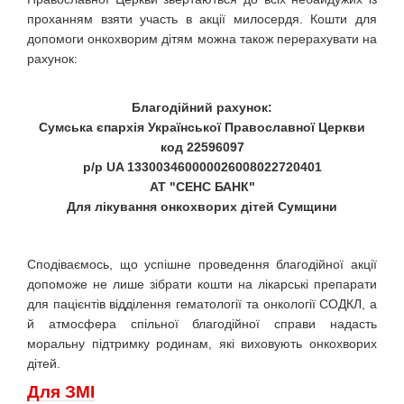
проханням взяти участь в акції милосердя. Кошти для
допомоги онкохворим дітям можна також перерахувати на
рахунок:
Благодійний рахунок:
Сумська єпархія
Української Православної Церкви
код 22596097
р/р UA 133003460000026008022720401
АТ "СЕНС БАНК"
Для лікування онкохворих дітей Сумщини
Сподіваємось, що успішне проведення благодійної акції
допоможе не лише зібрати кошти на лікарські препарати
для пацієнтів відділення гематології та онкології СОДКЛ, а
й атмосфера спільної благодійної справи надасть
моральну підтримку родинам, які виховують онкохворих
дітей.
Для ЗМІ