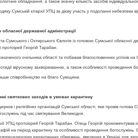
огічне обладнання, а також значну кількість засобів індивідуальног
яку Сумській єпархії УПЦ за дієву участь у подоланні небезпеки ві
 обласної державної адміністрації
ита Сумського і Охтирського Євлогія із головою Сумської обласної д
 протоірей Георгій Тарабан.
изначеного очільника області та побажав благословенних успіхів на
ротидії вірусному захворюванню, а також особливості проведення б
льше співробіництво на благо Сумщини.
енні святкових заходів в умовах карантину
церков і релігійних організацій Сумської області, яке провів голова
ослужінь під час святкування Великодня.
архії УПЦ протоієрей Георгій Тарабан. Отець Георгій прокоментува
афій на період карантину та особливості проведення богослужінь.
безпрецедентних карантинних обмежень, введених в Україні для зап