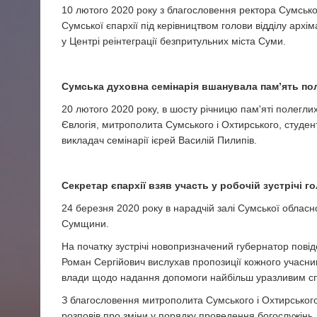
10 лютого 2020 року з благословення ректора Сумсько
Сумської єпархії під керівництвом голови відділу архі
у Центрі реінтеграції безпритульних міста Суми.
Сумська духовна семінарія вшанувала пам’ять по
20 лютого 2020 року, в шосту річницю пам'яті полегли
Євлогія, митрополита Сумського і Охтирського, студент
викладач семінарії ієрей Василій Пилипів.
Секретар єпархії взяв участь у робочій зустрічі 
24 березня 2020 року в нарадчій залі Сумської обласно
Сумщини.
На початку зустрічі новопризначений губернатор пові
Роман Сергійович вислухав пропозиції кожного учасника 
влади щодо надання допомоги найбільш уразливим с
З благословення митрополита Сумського і Охтирського Є
розповів про зміни у порядку проведення богослужінь,