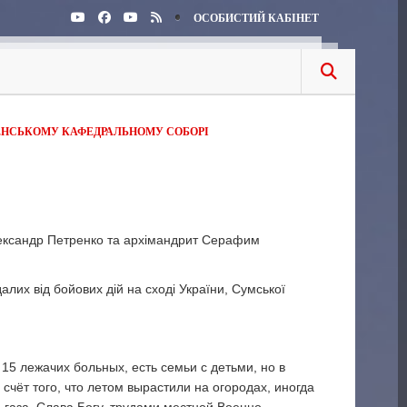
ОСОБИСТИЙ КАБІНЕТ
ЕНСЬКОМУ КАФЕДРАЛЬНОМУ СОБОРІ
лександр Петренко та архімандрит Серафим
лих від бойових дій на сході України, Сумської
15 лежачих больных, есть семьи с детьми, но в
счёт того, что летом вырастили на огородах, иногда
 газа. Слава Богу, трудами местной Военно-