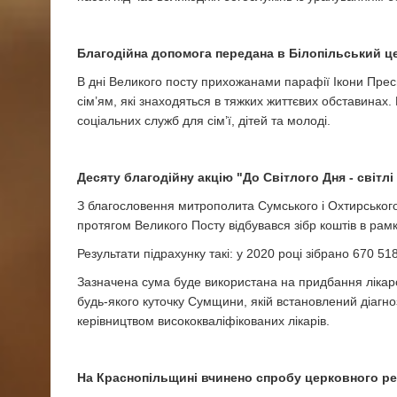
Благодійна допомога передана в Білопільський ц
В дні Великого посту прихожанами парафії Ікони Пресв
сім’ям, які знаходяться в тяжких життєвих обставинах
соціальних служб для сім’ї, дітей та молоді.
Десяту благодійну акцію "До Світлого Дня - світл
З благословення митрополита Сумського і Охтирського 
протягом Великого Посту відбувався зібр коштів в рамк
Результати підрахунку такі: у 2020 році зібрано 670 518
Зазначена сума буде використана на придбання лікарс
будь-якого куточку Сумщини, якій встановлений діагно
керівництвом висококваліфікованих лікарів.
На Краснопільщині вчинено спробу церковного р