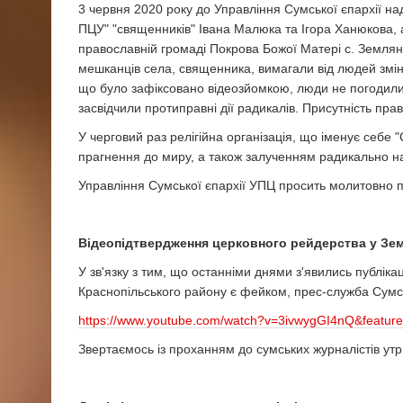
3 червня 2020 року до Управління Сумської єпархії над
ПЦУ" "священників" Івана Малюка та Ігора Ханюкова, 
православній громаді Покрова Божої Матері с. Земля
мешканців села, священника, вимагали від людей змін
що було зафіксовано відеозйомкою, люди не погодились
засвідчили протиправні дії радикалів. Присутність пр
У черговий раз релігійна організація, що іменує себе 
прагнення до миру, а також залученням радикально на
Управління Сумської єпархії УПЦ просить молитовно 
Відеопідтвердження церковного рейдерства у Зе
У зв'язку з тим, що останніми днями з'явились публік
Краснопільського району є фейком, прес-служба Сумськ
https://www.youtube.com/watch?v=3ivwygGI4nQ&fea
Звертаємось із проханням до сумських журналістів ут