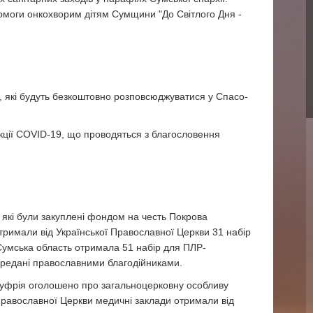
опомоги онкохворим дітям Сумщини "До Світлого Дня -
, які будуть безкоштовно розповсюджуватися у Спасо-
кції COVID-19, що проводяться з благословення
 які були закуплені фондом на честь Покрова
тримали від Української Православної Церкви 31 набір
Сумська область отримала 51 набір для ПЛР-
передані православними благодійниками.
Онуфрія оголошено про загальноцерковну особливу
 Православної Церкви медичні заклади отримали від