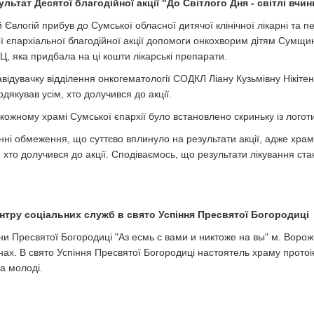
льтат Десятої благодійної акції "До Світлого Дня - світлі вчин
 Євлогій прибув до Сумської обласної дитячої клінічної лікарні та
тої єпархіальної благодійної акції допомоги онкохворим дітям Сумщин
Ц, яка придбала на ці кошти лікарські препарати.
відувачку відділення онкогематології СОДКЛ Ліану Кузьмівну Нікітен
якував усім, хто долучився до акції.
 кожному храмі Сумської єпархії було встановлено скриньку із лого
нні обмеження, що суттєво вплинуло на результати акції, адже храм
, хто долучився до акції. Сподіваємось, що результати лікування ста
нтру соціальних служб в свято Успіння Пресвятої Богородиці
и Пресвятої Богородиці "Аз есмь с вами и никтоже на вы" м. Ворожб
винах. В свято Успіння Пресвятої Богородиці настоятель храму про
та молоді.