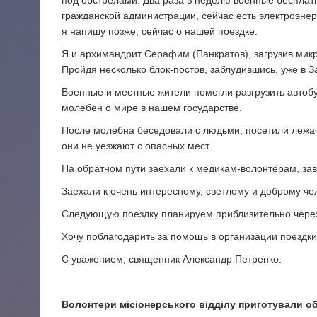
гражданской администрации, сейчас есть электроэнерг
я напишу позже, сейчас о нашей поездке.
Я и архимандрит Серафим (Панкратов), загрузив микр
Пройдя несколько блок-постов, заблудившись, уже в За
Военные и местные жители помогли разгрузить автобу
молебен о мире в нашем государстве.
После молебна беседовали с людьми, посетили лежач
они не уезжают с опасных мест.
На обратном пути заехали к медикам-волонтёрам, зав
Заехали к очень интересному, светлому и доброму чел
Следующую поездку планируем приблизительно чере
Хочу поблагодарить за помощь в организации поездки
С уважением, священник Александр Петренко.
Волонтери місіонерського відділу приготували об