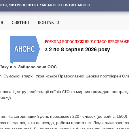
ГІЯ, МИТРОПОЛИТА СУМСЬКОГО І ОХТИРСЬКОГО
ІЯ
СВЯТИНІ
КОНТАКТИ
РОЗКЛАД БОГОСЛУЖІНЬ У СПАСО-ПРЕОБРАЖ
з 2 по 8 серпня 2026 року
їдку в с. Зайцево зони ООС
 Сумської єпархії Української Православної Церкви протоієрей О
олова Центру реабілітації воїнів АТО та мирних громадян, постражда
іналу).
ия. На сегодняшний день проживают 220 человек (до войны 1500), 
за в неделю, и то не всегда, работы просто нет. Люди выживают за 
 привозят хлеб. Было время, когда не было электричества, воды и