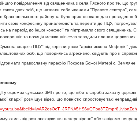
ійшло повідомлення від священника з села Рясного про те, що група о
а також двох осіб, що назвали себе членами "Правого сектора", с
не Краснопільського району та було пристосоване для проведення 
ити свою конфесійну приналежність та перейти до ПЦУ, погрожували 
 на перехід до іншої конфесії та підтримали свого священника. Спі
авоохоронців та позиція мешканців села завадили планам церковних 
"Сумська єпархія ПЦУ" під керівництвом "архієпископа Мефодія" діям
лаштованих осіб, що поводились агресивно, свідчить про її справжн
підтримати православну парафію Покрова Божої Матері с. Земляне К
мляному
ації у окремих сумських ЗМІ про те, що нібито спроба захвату церк
ої єпархії розміщує відео, що повністю спростовує такі неправдиві
ture=youtu.be&fbclid=IwAR2osOcT_JRPNA5HS6uQTbe3TZmpr6UvipnZ
римуватись від розповсюдження неперевіреної або завідомо неправд