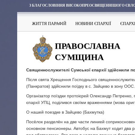
З БЛАГОСЛОВІННЯ ВИСОКОПРЕОСВЯЩЕННІШОГО ЄВЛО
ЖИТТЯ ПАРАФІЙ
НОВИНИ ЄПАРХІЇ
ЄПАРХ
ПРАВОСЛАВНА
СУМЩИНА
Священнослужителі Сумської єпархії здійснили по
Після свята Хрещення Господнього священнослужителі
(Панкратов) здійснили поїдку в с. Зайцево в зону ООС.
Організатор поїздки протоієрей Олександр Петренко, г
єпархії УПЦ, поділився своїми враженнями (мова ориг
О нашей поездке в Зайцево (Бахмутка)
Посёлок разделён на две части линией соприкосновен
основном пенсионеры. Автобус на Бахмут ходит два ра
под обстрелами. Два раза в неделю военные бесплатно