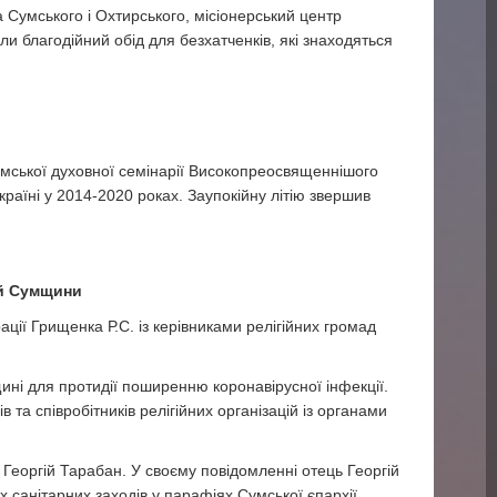
 Сумського і Охтирського, місіонерський центр
ли благодійний обід для безхатченків, які знаходяться
Сумської духовної семінарії Високопреосвященнішого
країні у 2014-2020 роках. Заупокійну літію звершив
ій Сумщини
ації Грищенка Р.С. із керівниками релігійних громад
ні для протидії поширенню коронавірусної інфекції.
 та співробітників релігійних організацій із органами
 Георгій Тарабан. У своєму повідомленні отець Георгій
 санітарних заходів у парафіях Сумської єпархії.