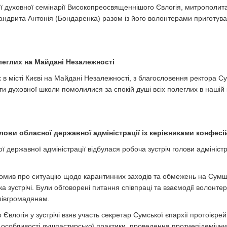
ї духовної семінарії Високопреосвященнішого Євлогія, митрополита
мандрита Антонія (Бондаренка) разом із його волонтерами приготува
леглих на Майдані Незалежності
х в місті Києві на Майдані Незалежності, з благословення ректора 
и духовної школи помолилися за спокій душі всіх полеглих в нашій 
голови обласної державної адміністрації із керівниками конфес
ї державної адміністрації відбулася робоча зустріч голови адміністр
домив про ситуацію щодо карантинних заходів та обмежень на Сумщи
зустрічі. Були обговорені питання співпраці та взаємодії волонтерів
півгромадянам.
влогія у зустрічі взяв участь секретар Сумської єпархії протоієрей
 особливості душпастирської практики, проведення протиепідемічних