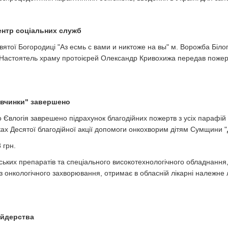
ентр соціальних служб
ятої Богородиці "Аз есмь с вами и никтоже на вы" м. Ворожба Білоп
. Настоятель храму протоієрей Олександр Кривохижа передав пожерт
і вчинки" завершено
Євлогія заврешено підрахунок благодійних пожертв з усіх парафій 
ах Десятої благодійної акції допомоги онкохворим дітям Сумщини "До
 грн.
ьких препаратів та спеціального високотехнологічного обладнання,
з онкологічного захворювання, отримає в обласній лікарні належне л
ейдерства