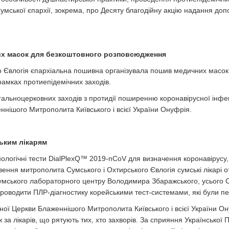
и Сумської єпархії, зокрема, про Десяту благодійну акцію надання д
их масок для безкоштовного розповсюдження
о Євлогія єпархіальна пошивна організувала пошив медичних масок
амках протиепідемічних заходів.
альноцерковних заходів з протидії поширенню коронавірусної інфе
нішого Митрополита Київського і всієї України Онуфрія.
ьким лікарям
нологічні тести DialPlexQ™ 2019-nCoV для визначення коронавірусу,
ення митрополита Сумського і Охтирського Євлогія сумські лікарі о
Сумського лабораторного центру Володимира Збаражського, усього 
 проводити ПЛР-діагностику корейськими тест-системами, які були 
ної Церкви Блаженнішого Митрополита Київського і всієї України 
 за лікарів, що рятують тих, хто захворів. За сприяння Української