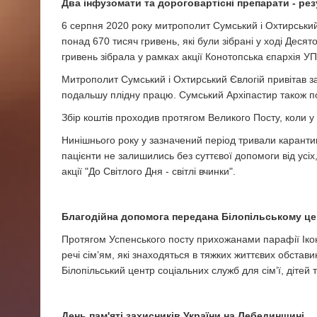
Два інфузомати та дороговартісні препарати - резу
6 серпня 2020 року митрополит Сумський і Охтирський
понад 670 тисяч гривень, які були зібрані у ході Деся
гривень зібрала у рамках акції Конотопська єпархія УП
Митрополит Сумський і Охтирський Євлогій привітав за
подальшу плідну працю. Сумський Архіпастир також под
Збір коштів проходив протягом Великого Посту, коли у
Нинішнього року у зазначений період тривали каранти
пацієнти не залишились без суттєвої допомоги від усіх
акції "До Світлого Дня - світлі вчинки".
Благодійна допомога передана Білопільському це
Протягом Успенського посту прихожанами парафії Ікон
речі сім’ям, які знаходяться в тяжких життєвих обста
Білопільський центр соціальних служб для сім’ї, дітей 
День пам'яті захисників України на Лебединщині