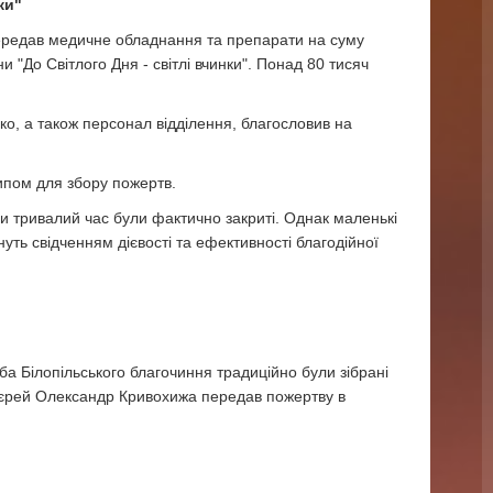
ки"
 передав медичне обладнання та препарати на суму
и "До Світлого Дня - світлі вчинки". Понад 80 тисяч
ко, а також персонал відділення, благословив на
типом для збору пожертв.
и тривалий час були фактично закриті. Однак маленькі
нуть свідченням дієвості та ефективності благодійної
а Білопільського благочиння традиційно були зібрані
тоієрей Олександр Кривохижа передав пожертву в