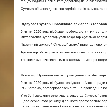
фонду Вадима Новінського дороговартісне високотехнол
Сумська обласна державна адміністрація висловила под
Відбулася зустріч Правлячого архієрея із головою
9 квітня 2020 року відбулася робоча зустріч митропол
митрополита супроводжував секретар Сумської єпархії
Правлячий архієрей Сумської єпархії привітав новопр
Архіпастир обговорив із очільником області питання п
Учасники зустрічі висловили взаємний намір про пода
Секретар Сумської єпархії узяв участь в обговор
9 квітня 2020 року відбулося засідання обласної ради 
Р.С. Зокрема, обговорювались питання проведення бог
У роботі засідання взяв участь секретар Сумської єп
щодо особливого режиму діяльності православних пар
пасок під час великодніх богослужінь із урахуванням 