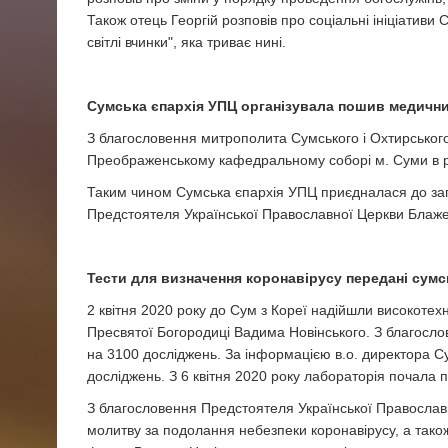
Також отець Георгій розповів про соціальні ініціатив
світлі вчинки", яка триває нині.
Сумська єпархія УПЦ організувала пошив медичн
З благословення митрополита Сумського і Охтирськог
Преображенському кафедральному соборі м. Суми в р
Таким чином Сумська єпархія УПЦ приєдналася до заг
Предстоятеля Української Православної Церкви Блажен
Тести для визначення коронавірусу передані сумс
2 квітня 2020 року до Сум з Кореї надійшли високотех
Пресвятої Богородиці Вадима Новінського. З благослов
на 3100 досліджень. За інформацією в.о. директора 
досліджень. З 6 квітня 2020 року лабораторія почала
З благословення Предстоятеля Української Православ
молитву за подолання небезпеки коронавірусу, а також