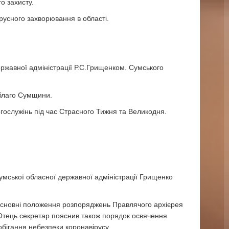
о захисту.
русного захворювання в області.
ержавної адміністрації Р.С.Грищенком. Сумського
 благо Сумщини.
огослужінь під час Страсного Тижня та Великодня.
 Сумської обласної державної адміністрації Грищенко
в основні положення розпоряджень Правлячого архієрея
 Отець секретар пояснив також порядок освячення
обігання небезпеки коронавірусу.