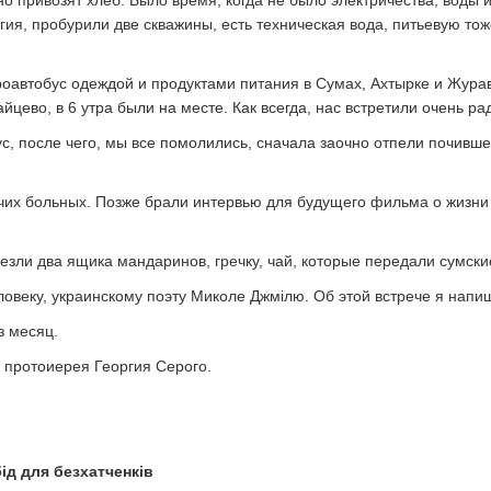
ия, пробурили две скважины, есть техническая вода, питьевую тож
оавтобус одеждой и продуктами питания в Сумах, Ахтырке и Журавн
йцево, в 6 утра были на месте. Как всегда, нас встретили очень ра
с, после чего, мы все помолились, сначала заочно отпели почивш
их больных. Позже брали интервью для будущего фильма о жизни 
езли два ящика мандаринов, гречку, чай, которые передали сумски
овеку, украинскому поэту Миколе Джмілю. Об этой встрече я напиш
з месяц.
 протоиерея Георгия Серого.
ід для безхатченків