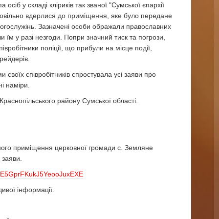
сіб у складі кліриків так званої "Сумської єпархії
амовільно вдерлися до приміщення, яке було передане
богослужінь. Зазначені особи ображали православних
їм у разі незгоди. Попри значний тиск та погрози,
вробітники поліції, що прибули на місце події,
рейдерів.
и своїх співробітників спростувала усі заяви про
і наміри.
раснопільського району Сумської області.
овного приміщення церковної громади с. Земляне
 заяви.
ghE5GprFKukJ5YeooJuxEXE
ивої інформації.