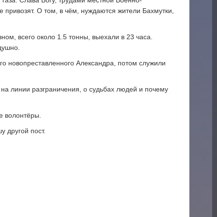
е привозят. О том, в чём, нуждаются жители Бахмутки,
ом, всего около 1.5 тонны, выехали в 23 часа.
душно.
его новопреставленного Александра, потом служили
на линии разграничения, о судьбах людей и почему
е волонтёры.
у другой пост.