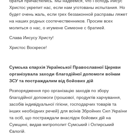
братья причастились. Мы надеемся, что Господь Иисус
Христос укрепит нас, если нам уготованы испытания. Но
будет очень жаль, если грех беззаконной расправы ляжет
на наших родных соотечественников. Просим всех
молиться о нас, о игумене Симеоне с братией.
Слава Иисусу Христу!
Христос Воскресе!
Сумська єпархія Української Православної Церкви
організувала заходи благодійної допомоги воїнам
ЗСУ та постраждалим від бойових дій
Розпорядження про організацію заходів по збору
благодійної допомоги (грошової, продуктів харчування,
засобів індивідуальної гігієни, господарчих товарів та
інших необхідних речей) для воїнів Збройних Сил України
та осіб, що постраждали внаслідок бойових дій на
Сумщині, видав митрополит Сумський і Охтирський
Євлогій.