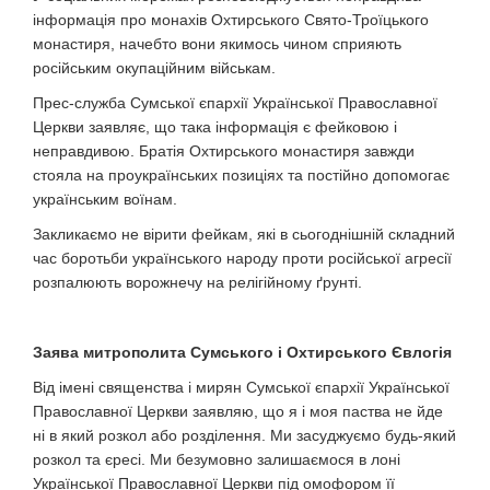
інформація про монахів Охтирського Свято-Троїцького
монастиря, начебто вони якимось чином сприяють
російським окупаційним військам.
Прес-служба Сумської єпархії Української Православної
Церкви заявляє, що така інформація є фейковою і
неправдивою. Братія Охтирського монастиря завжди
стояла на проукраїнських позиціях та постійно допомогає
українським воїнам.
Закликаємо не вірити фейкам, які в сьогоднішній складний
час боротьби українського народу проти російської агресії
розпалюють ворожнечу на релігійному ґрунті.
Заява митрополита Сумського і Охтирського Євлогія
Від імені священства і мирян Сумської єпархії Української
Православної Церкви заявляю, що я і моя паства не йде
ні в який розкол або розділення. Ми засуджуємо будь-який
розкол та єресі. Ми безумовно залишаємося в лоні
Української Православної Церкви під омофором її