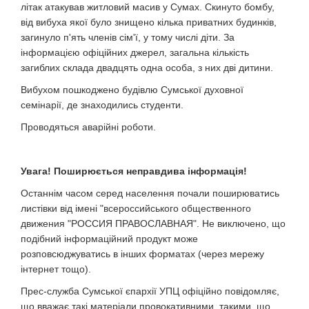
літак атакував житловий масив у Сумах. Скинуто бомбу,
від вибуха якої було знищено кілька приватних будинків,
загинуло п'ять членів сім'ї, у тому числі діти. За
інформацією офіційних джерел, загальна кількість
загиблих склада двадцять одна особа, з них дві дитини.
Вибухом пошкоджено будівлю Сумської духовної
семінарії, де знаходились студенти.
Проводяться аварійні роботи.
Увага! Поширюється неправдива інформація!
Останнім часом серед населення почали поширюватись
листівки від імені "всероссийського общественного
движения "РОССИЯ ПРАВОСЛАВНАЯ". Не виключено, що
подібний інформаційний продукт може
розповсюджуватись в інших форматах (через мережу
інтернет тощо).
Прес-служба Сумської єпархії УПЦ офіційно повідомляє,
що вважає такі матеріали провокативними, такими, що