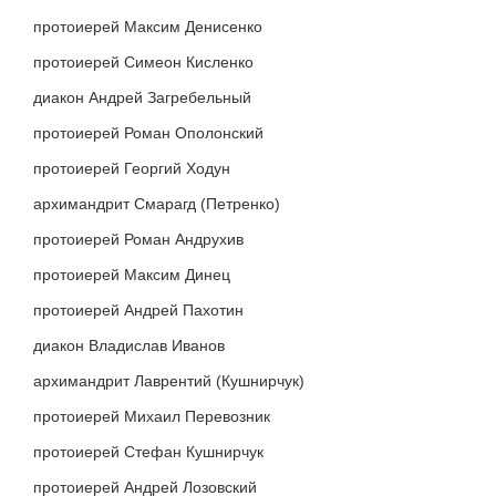
протоиерей Максим Денисенко
протоиерей Симеон Кисленко
диакон Андрей Загребельный
протоиерей Роман Ополонский
протоиерей Георгий Ходун
архимандрит Смарагд (Петренко)
протоиерей Роман Андрухив
протоиерей Максим Динец
протоиерей Андрей Пахотин
диакон Владислав Иванов
архимандрит Лаврентий (Кушнирчук)
протоиерей Михаил Перевозник
протоиерей Стефан Кушнирчук
протоиерей Андрей Лозовский