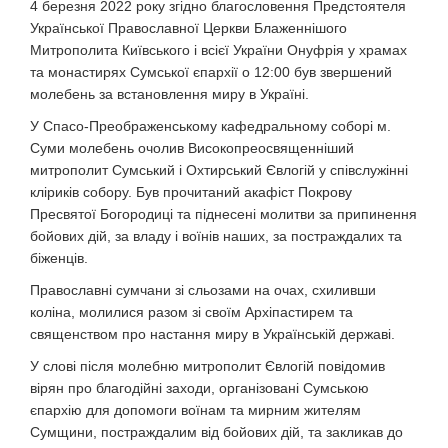
4 березня 2022 року згідно благословення Предстоятеля
Української Православної Церкви Блаженнішого
Митрополита Київського і всієї України Онуфрія у храмах
та монастирях Сумської єпархії о 12:00 був звершений
молебень за встановлення миру в Україні.
У Спасо-Преображенському кафедральному соборі м.
Суми молебень очолив Високопреосвященніший
митрополит Сумський і Охтирський Євлогій у співслужінні
кліриків собору. Був прочитаний акафіст Покрову
Пресвятої Богородиці та піднесені молитви за припинення
бойових дій, за владу і воїнів наших, за постраждалих та
біженців.
Православні сумчани зі сльозами на очах, схиливши
коліна, молилися разом зі своїм Архіпастирем та
священством про настання миру в Українській державі.
У слові після молебню митрополит Євлогій повідомив
вірян про благодійні заходи, організовані Сумською
єпархію для допомоги воїнам та мирним жителям
Сумщини, постраждалим від бойових дій, та закликав до