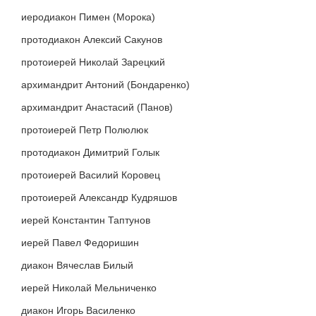
иеродиакон Пимен (Морока)
протодиакон Алексий Сакунов
протоиерей Николай Зарецкий
архимандрит Антоний (Бондаренко)
архимандрит Анастасий (Панов)
протоиерей Петр Полюлюк
протодиакон Димитрий Голык
протоиерей Василий Коровец
протоиерей Александр Кудряшов
иерей Константин Таптунов
иерей Павел Федоришин
диакон Вячеслав Билый
иерей Николай Мельниченко
диакон Игорь Василенко