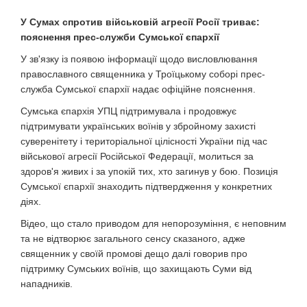
У Сумах спротив військовій агресії Росії триває:
пояснення прес-служби Сумської єпархії
У зв'язку із появою інформації щодо висловлювання
православного священника у Троїцькому соборі прес-
служба Сумської єпархії надає офіційне пояснення.
Сумська єпархія УПЦ підтримувала і продовжує
підтримувати українських воїнів у збройному захисті
суверенітету і територіальної цілісності України під час
військової агресії Російської Федерації, молиться за
здоров'я живих і за упокій тих, хто загинув у бою. Позиція
Сумської єпархії знаходить підтвердження у конкретних
діях.
Відео, що стало приводом для непорозуміння, є неповним
та не відтворює загального сенсу сказаного, адже
священник у своїй промові дещо далі говорив про
підтримку Сумських воїнів, що захищають Суми від
нападників.