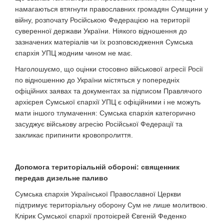
намагаються втягнути православних громадян Сумщини у
війну, розпочату Російською Федерацією на території
суверенної держави України. Ніякого відношення до
зазначених матеріалів чи їх розповсюдження Сумська
єпархія УПЦ жодним чином не має.
Наголошуємо, що оцінки стосовно військової агресії Росії
по відношенню до України містяться у попередніх
офіційних заявах та документах за підписом Правлячого
архієрея Сумської єпархії УПЦ є офіційними і не можуть
мати іншого тлумачення: Сумська єпархія категорично
засуджує військову агресію Російської Федерації та
закликає припинити кровопролиття.
Допомога територіальній обороні: священник
передав дизельне паливо
Сумська єпархія Української Православної Церкви
підтримує територіальну оборону Сум не лише молитвою.
Клірик Сумської єпархії протоієрей Євгеній Феденко