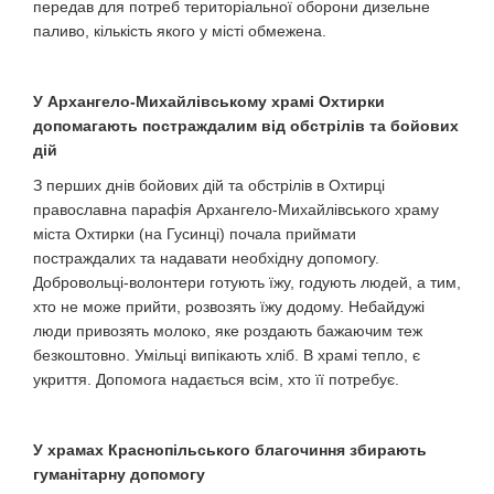
передав для потреб територіальної оборони дизельне
паливо, кількість якого у місті обмежена.
У Архангело-Михайлівському храмі Охтирки
допомагають постраждалим від обстрілів та бойових
дій
З перших днів бойових дій та обстрілів в Охтирці
православна парафія Архангело-Михайлівського храму
міста Охтирки (на Гусинці) почала приймати
постраждалих та надавати необхідну допомогу.
Добровольці-волонтери готують їжу, годують людей, а тим,
хто не може прийти, розвозять їжу додому. Небайдужі
люди привозять молоко, яке роздають бажаючим теж
безкоштовно. Умільці випікають хліб. В храмі тепло, є
укриття. Допомога надається всім, хто її потребує.
У храмах Краснопільського благочиння збирають
гуманітарну допомогу