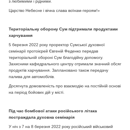
з любимими і рідними.
Царство Небесне і вічна слава воїнам-героям!»
Територіальну оборону Сум підтримали продуктами
харчування
5 березня 2022 року проректор Сумської духовної
семінарії протоієрей Євгеній Феденко передав
територіальній обороні Сум благодійну допомогу.
Захисники кафедрального центру отримали значний обсяг
продуктів харчування. Заплановано також передачу
палива для автомобілів.
Досягнута домовленість про взаємодію на постійній основі
на період бойових дій у місті.
Під час бомбової атаки російського літака
постраждала духовна семінарія
У ніч з 7 на 8 березня 2022 року російський військовий