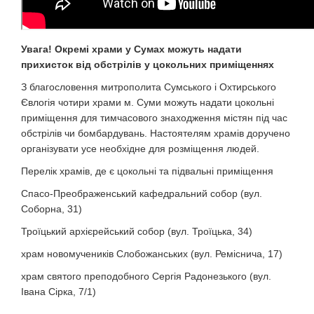
Увага! Окремі храми у Сумах можуть надати
прихисток від обстрілів у цокольних приміщеннях
З благословення митрополита Сумського і Охтирського
Євлогія чотири храми м. Суми можуть надати цокольні
приміщення для тимчасового знаходження містян під час
обстрілів чи бомбардувань. Настоятелям храмів доручено
організувати усе необхідне для розміщення людей.
Перелік храмів, де є цокольні та підвальні приміщення
Спасо-Преображенський кафедральний собор (вул.
Соборна, 31)
Троїцький архієрейський собор (вул. Троїцька, 34)
храм новомучеників Слобожанських (вул. Реміснича, 17)
храм святого преподобного Сергія Радонезького (вул.
Івана Сірка, 7/1)