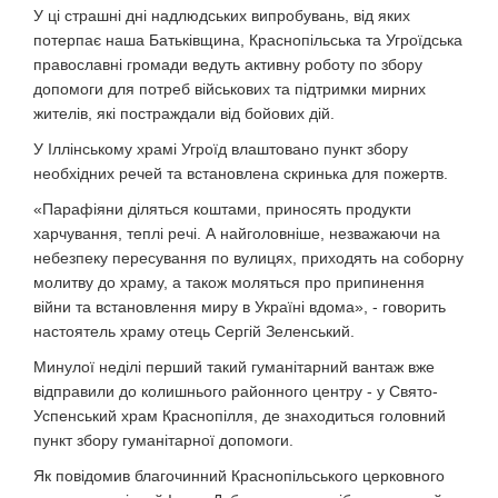
У ці страшні дні надлюдських випробувань, від яких
потерпає наша Батьківщина, Краснопільська та Угроїдська
православні громади ведуть активну роботу по збору
допомоги для потреб військових та підтримки мирних
жителів, які постраждали від бойових дій.
У Іллінському храмі Угроїд влаштовано пункт збору
необхідних речей та встановлена скринька для пожертв.
«Парафіяни діляться коштами, приносять продукти
харчування, теплі речі. А найголовніше, незважаючи на
небезпеку пересування по вулицях, приходять на соборну
молитву до храму, а також моляться про припинення
війни та встановлення миру в Україні вдома», - говорить
настоятель храму отець Сергій Зеленський.
Минулої неділі перший такий гуманітарний вантаж вже
відправили до колишнього районного центру - у Свято-
Успенський храм Краснопілля, де знаходиться головний
пункт збору гуманітарної допомоги.
Як повідомив благочинний Краснопільського церковного