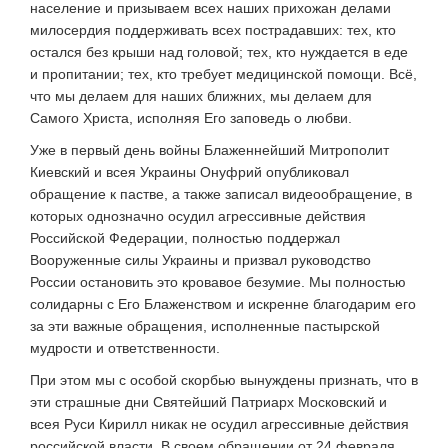
население и призываем всех наших прихожан делами
милосердия поддерживать всех пострадавших: тех, кто
остался без крыши над головой; тех, кто нуждается в еде
и пропитании; тех, кто требует медицинской помощи. Всё,
что мы делаем для наших ближних, мы делаем для
Самого Христа, исполняя Его заповедь о любви.
Уже в первый день войны Блаженнейший Митрополит
Киевский и всея Украины Онуфрий опубликовал
обращение к пастве, а также записал видеообращение, в
которых однозначно осудил агрессивные действия
Российской Федерации, полностью поддержал
Вооруженные силы Украины и призвал руководство
России остановить это кровавое безумие. Мы полностью
солидарны с Его Блаженством и искренне благодарим его
за эти важные обращения, исполненные пастырской
мудрости и ответственности.
При этом мы с особой скорбью вынуждены признать, что в
эти страшные дни Святейший Патриарх Московский и
всея Руси Кирилл никак не осудил агрессивные действия
российской власти. В своем обращении от 24 февраля