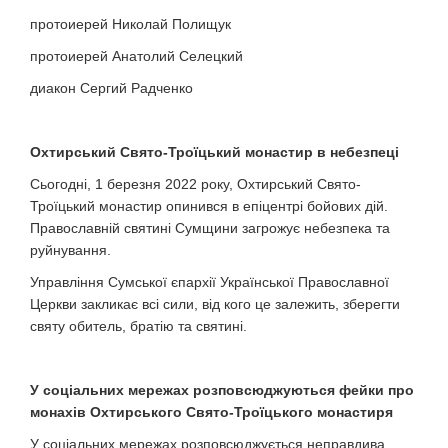
протоиерей Николай Полищук
протоиерей Анатолий Селецкий
диакон Сергий Радченко
Охтирський Свято-Троїцький монастир в небезпеці
Сьогодні, 1 березня 2022 року, Охтирський Свято-
Троїцький монастир опинився в епіцентрі бойових дій.
Православній святині Сумщини загрожує небезпека та
руйнування.
Управління Сумської єпархії Української Православної
Церкви закликає всі сили, від кого це залежить, зберегти
святу обитель, братію та святині.
У соціальних мережах розповсюджуються фейки про
монахів Охтирського Свято-Троїцького монастиря
У соціальних мережах розповсюджується неправдива