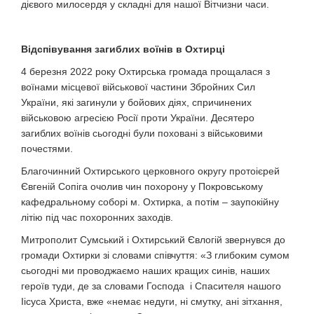
дієвого милосердя у складні для нашої Вітчизни часи.
Відспівування загиблих воїнів в Охтирці
4 березня 2022 року Охтирська громада прощалася з
воїнами місцевої військової частини Збройних Сил
України, які загинули у бойових діях, спричинених
військовою агресією Росії проти України. Десятеро
загиблих воїнів сьогодні були поховані з військовими
почестями.
Благочинний Охтирського церковного округу протоієрей
Євгеній Сопіга очолив чин похорону у Покровському
кафедральному соборі м. Охтирка, а потім – заупокійну
літію під час похоронних заходів.
Митрополит Сумський і Охтирський Євлогій звернувся до
громади Охтирки зі словами співчуття: «З глибоким сумом
сьогодні ми проводжаємо наших кращих синів, наших
героїв туди, де за словами Господа і Спасителя нашого
Іісуса Христа, вже «немає недуги, ні смутку, ані зітхання,