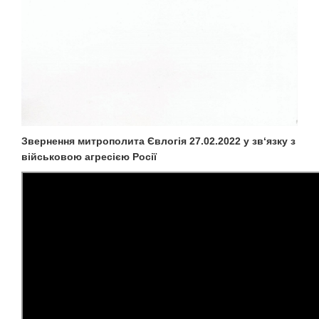
Звернення митрополита Євлогія 27.02.2022 у зв‘язку з
військовою агресією Росії