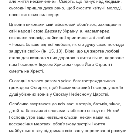
але життя нескінченне». Смерть, що панує над людьми,
сьогодні пришла дуже рано, щоб скосити квітучі, молоді,
повні життєвих сил серця.
Ці воїни виконали свій військовий обов’язок, захищаючи
свій народ і свою Державу Україну, а, насамперед,
виконали заповідь найвищої християнської любові:
«Немає більше від тієї любови, як хто душу свою покладе
за друзів своїх» (Ін. 15, 13). Вірю, що ця жертва любові
стала для кожного з них дорогою в життя вічне, дароване
нам Господом Іісусом Христом через Його Страсті і
смерть на Хресті.
Сьогодні молюся разом з усією багатостраждальною
громадою Охтирки, щоб Всемилостивий Господь упокоїв
душі убієнних воїнів у Своєму Небесному Царстві.
Особливо звертаюся до всіх вас: матерів, батьків, жінок,
дітей та близьких зі словами глибокого співчуття. Нехай
Господь утре ваші невтішні сльози, нехай надія на
воскресіння мертвих, обов’язкову зустріч і життя
майбутнього віку підтримає всіх вас у переживанні розлуки