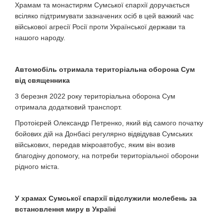
Храмам та монастирям Сумської єпархії доручається
всіляко підтримувати зазначених осіб в цей важкий час
військової агресії Росії проти Української держави та
нашого народу.
Автомобіль отримала територіальна оборона Сум
від священника
3 березня 2022 року територіальна оборона Сум
отримала додатковий транспорт.
Протоієрей Олександр Петренко, який від самого початку
бойових дій на Донбасі регулярно відвідував Сумських
військових, передав мікроавтобус, яким він возив
благодіну допомогу, на потреби територіальної оборони
рідного міста.
У храмах Сумської єпархії відслужили молебень за
встановлення миру в Україні