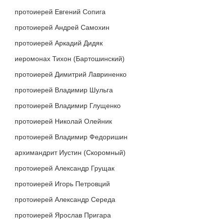
протоиерей Евгений Сопига
протоиерей Андрей Самохин
протоиерей Аркадий Дидяк
иеромонах Тихон (Бартошинский)
протоиерей Димитрий Лавриненко
протоиерей Владимир Шульга
протоиерей Владимир Глущенко
протоиерей Николай Олейник
протоиерей Владимир Федоришин
архимандрит Иустин (Скоромный)
протоиерей Александр Грущак
протоиерей Игорь Петровций
протоиерей Александр Середа
протоиерей Ярослав Пригара