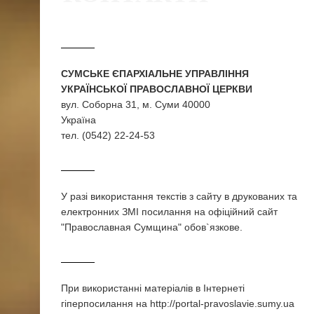
СУМСЬКЕ ЄПАРХІАЛЬНЕ УПРАВЛІННЯ
УКРАЇНСЬКОЇ ПРАВОСЛАВНОЇ ЦЕРКВИ
вул. Соборна 31, м. Суми 40000
Україна
тел. (0542) 22-24-53
У разi використання текстiв з сайту в друкованих та
електронних ЗМI посилання на офіційний сайт
"Православная Сумщина" обов`язкове.
При використаннi матерiалiв в Iнтернетi
гiперпосилання на http://portal-pravoslavie.sumy.ua