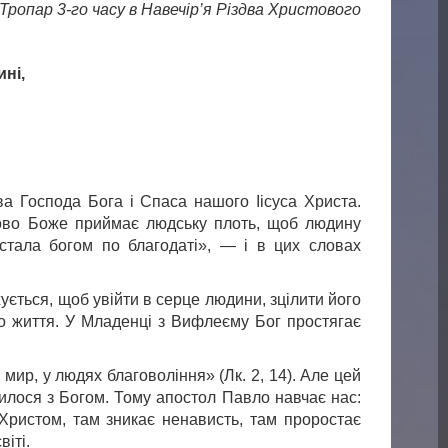
Тропар 3-го часу в Навечір’я Різдва Христового
ині,
ва Господа Бога і Спаса нашого Іісуса Христа.
Слово Боже приймає людську плоть, щоб людину
стала богом по благодаті», — і в цих словах
ується, щоб увійти в серце людини, зцілити його
ого життя. У Младенці з Вифлеєму Бог простягає
 мир, у людях благовоління» (Лк. 2, 14). Але цей
илося з Богом. Тому апостол Павло навчає нас:
Христом, там зникає ненависть, там проростає
віті.