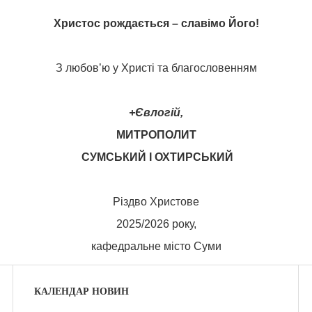
Христос рожда
є
т
ь
ся – слав
і
м
о Йо
го!
З любов’ю у Христі та благословенням
+Євлогій,
МИТРОПОЛИТ
СУМСЬКИЙ І ОХТИРСЬКИЙ
Різдво Христове
2025/2026 року,
кафедральне місто Суми
КАЛЕНДАР НОВИН