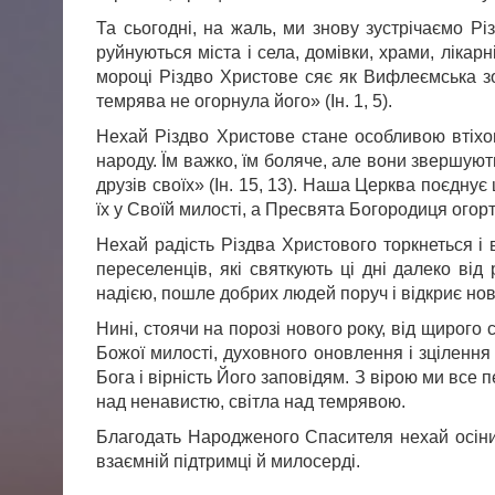
Та сьогодні, на жаль, ми знову зустрічаємо Різ
руйнуються міста і села, домівки, храми, лікар
мороці Різдво Христове сяє як Вифлеємська зор
темрява не огорнула його» (Ін. 1, 5).
Нехай Різдво Христове стане особливою втіхою
народу. Їм важко, їм боляче, але вони звершуют
друзів своїх» (Ін. 15, 13). Наша Церква поєдну
їх у Своїй милості, а Пресвята Богородиця огор
Нехай радість Різдва Христового торкнеться і 
переселенців, які святкують ці дні далеко ві
надією, пошле добрих людей поруч і відкриє но
Нині, стоячи на порозі нового року, від щирог
Божої милості, духовного оновлення і зцілення
Бога і вірність Його заповідям. З вірою ми все
над ненавистю, світла над темрявою.
Благодать Народженого Спасителя нехай осінить
взаємній підтримці й милосерді.