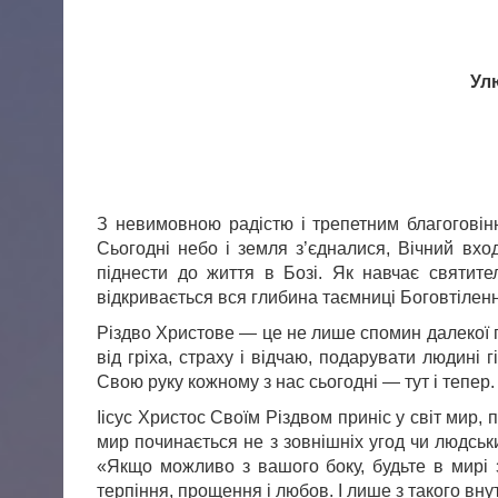
Улю
З невимовною радістю і трепетним благоговінн
Сьогодні небо і земля з’єдналися, Вічний вх
піднести до життя в Бозі. Як навчає святит
відкривається вся глибина таємниці Боговтіленн
Різдво Христове — це не лише спомин далекої по
від гріха, страху і відчаю, подарувати людині
Свою руку кожному з нас сьогодні — тут і тепер.
Іісус Христос Своїм Різдвом приніс у світ мир, 
мир починається не з зовнішніх угод чи людсь
«Якщо можливо з вашого боку, будьте в мирі 
терпіння, прощення і любов. І лише з такого внут