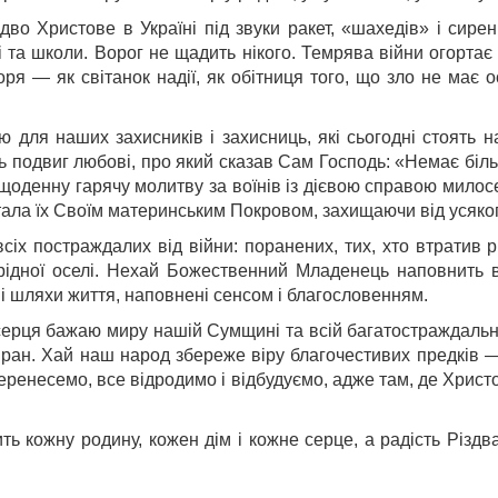
дво Христове в Україні під звуки ракет, «шахедів» і сирен
ні та школи. Ворог не щадить нікого. Темрява війни огорта
я — як світанок надії, як обітниця того, що зло не має ост
 для наших захисників і захисниць, які сьогодні стоять н
ь подвиг любові, про який сказав Сам Господь: «Немає біль
є щоденну гарячу молитву за воїнів із дієвою справою мило
тала їх Своїм материнським Покровом, захищаючи від усяког
всіх постраждалих від війни: поранених, тих, хто втратив
д рідної оселі. Нехай Божественний Младенець наповнить 
ві шляхи життя, наповнені сенсом і благословенням.
о серця бажаю миру нашій Сумщині та всій багатостраждальні
 ран. Хай наш народ збереже віру благочестивих предків 
 перенесемо, все відродимо і відбудуємо, адже там, де Христ
 кожну родину, кожен дім і кожне серце, а радість Різдва