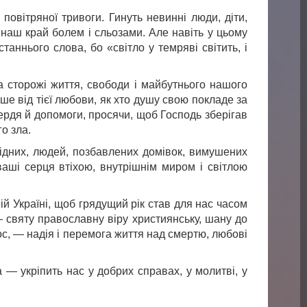
 повітряної тривоги. Гинуть невинні люди, діти,
є наш край болем і сльозами. Але навіть у цьому
аннього слова, бо «світло у темряві світить, і
а сторожі життя, свободи і майбутнього нашого
ше від тієї любови, як хто душу свою покладе за
сердя й допомоги, просячи, щоб Господь зберігав
о зла.
 рідних, людей, позбавлених домівок, вимушених
ваші серця втіхою, внутрішнім миром і світлою
й Україні, щоб грядущий рік став для нас часом
— святу православну віру християнську, шану до
ос, — надія і перемога життя над смертю, любові
 — укріпить нас у добрих справах, у молитві, у