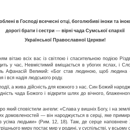
блені в Господі всечесні отці, боголюбиві іноки та інок
дорогі брати і сестри
—
вірні чада Сумської єпархії
Української Православної Церкви!
ям вітаю всіх вас із світлою і спасительною подією Різд
одить у час, Невмістимий вміщається в убогих яслах, і 
ель Афанасій Великий: «Бог став людиною, щоб людина 
я і вся надія людського роду.
дії, а жива дійсність для кожного з нас. Син Божий народж
 гідність чада Божого і відкрити шлях до вічного, блаженн
про який сповістили ангели: «Слава у вишніх Богу, і на землі
ких домовленостей — він народжується в серці, яке примир
з усіма людьми» (Рим. 12, 18). Там, де серце наповнене 
рішнього миру постає мир у родині, у суспільстві, у всьому с