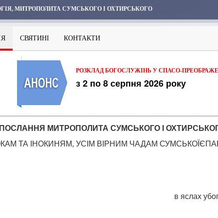
ГІЯ, МИТРОПОЛИТА СУМСЬКОГО І ОХТИРСЬКОГО
ІЯ
СВЯТИНІ
КОНТАКТИ
РОЗКЛАД БОГОСЛУЖІНЬ У СПАСО-ПРЕОБРАЖ
з 2 по 8 серпня 2026 року
_________________________________________________
 ПОСЛАННЯ
МИТРОПОЛИТА
СУМС
Ь
КОГО
І
О
ХТ
И
РС
Ь
КО
М ТА ІНОКИНЯМ, УСІМ ВІРНИМ ЧАДАМ СУМСЬКОЇЄПАР
в яслах уб