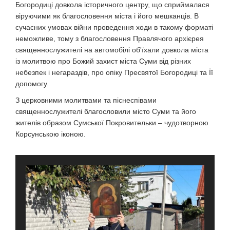
Богородиці довкола історичного центру, що сприймалася
віруючими як благословення міста і його мешканців. В
сучасних умовах війни проведення ходи в такому форматі
неможливе, тому з благословення Правлячого архієрея
священнослужителі на автомобілі об'їхали довкола міста
із молитвою про Божий захист міста Суми від різних
небезпек і негараздів, про опіку Пресвятої Богородиці та Її
допомогу.
З церковними молитвами та піснеспівами
священнослужителі благословили місто Суми та його
жителів образом Сумської Покровительки – чудотворною
Корсунською іконою.