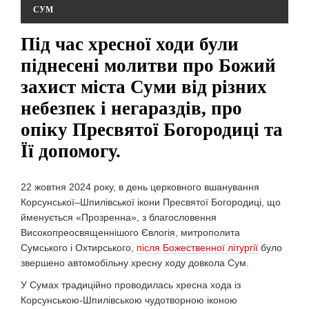
СУМ
Під час хресної ходи були
піднесені молитви про Божий
захист міста Суми від різних
небезпек і негараздів, про
опіку Пресвятої Богородиці та
Її допомогу.
22 жовтня 2024 року, в день церковного вшанування
Корсунської–Шпилівської ікони Пресвятої Богородиці, що
йменується «Прозренна», з благословення
Високопреосвященнішого Євлогія, митрополита
Сумського і Охтирського,
після Божественної літургії
було
звершено автомобільну хресну ходу довкола Сум.
У Сумах традиційно проводилась хресна хода із
Корсунською-Шпилівською чудотворною іконою