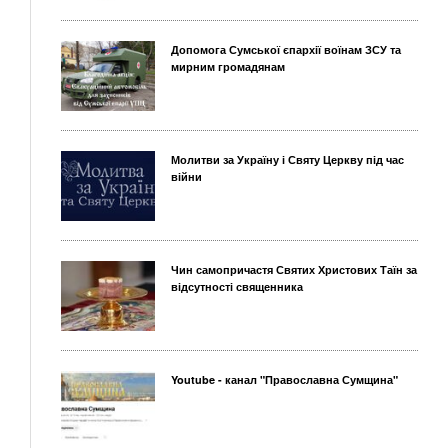
Допомога Сумської єпархії воїнам ЗСУ та
мирним громадянам
Молитви за Україну і Святу Церкву під час
війни
Чин самопричастя Святих Христових Таїн за
відсутності священника
Youtube - канал "Православна Сумщина"