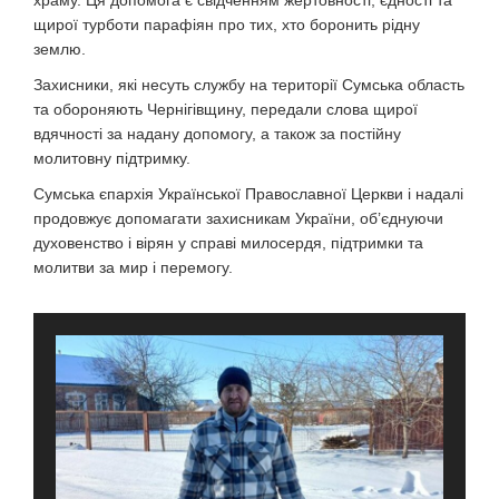
храму. Ця допомога є свідченням жертовності, єдності та
щирої турботи парафіян про тих, хто боронить рідну
землю.
Захисники, які несуть службу на території Сумська область
та обороняють Чернігівщину, передали слова щирої
вдячності за надану допомогу, а також за постійну
молитовну підтримку.
Сумська єпархія Української Православної Церкви і надалі
продовжує допомагати захисникам України, об’єднуючи
духовенство і вірян у справі милосердя, підтримки та
молитви за мир і перемогу.