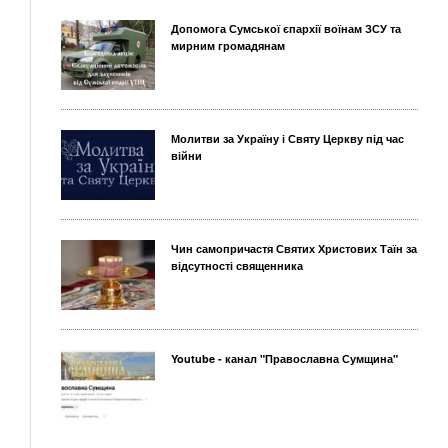
Допомога Сумської єпархії воїнам ЗСУ та
мирним громадянам
Молитви за Україну і Святу Церкву під час
війни
Чин самопричастя Святих Христових Таїн за
відсутності священника
Youtube - канал "Православна Сумщина"