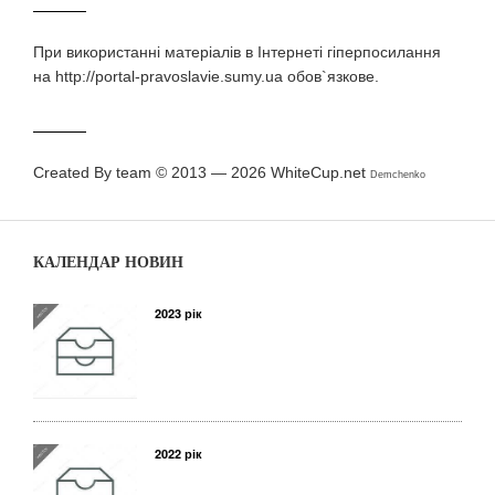
При використаннi матерiалiв в Iнтернетi гiперпосилання
на http://portal-pravoslavie.sumy.ua обов`язкове.
Created By team © 2013 — 2026
WhiteCup.net
Demchenko
КАЛЕНДАР НОВИН
2023 рік
2022 рік