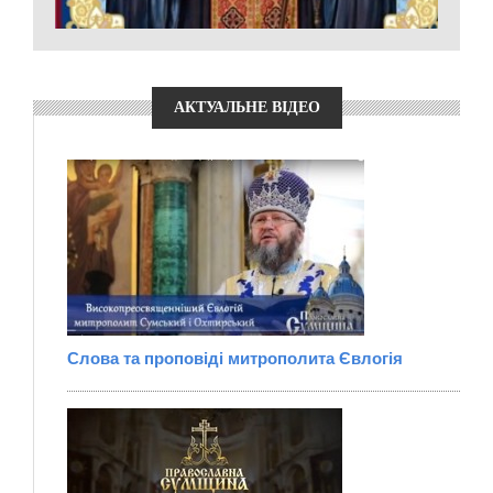
АКТУАЛЬНЕ ВІДЕО
Слова та проповіді митрополита Євлогія