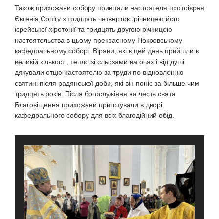
Також прихожани собору привітали настоятеля протоієрея
Євгенія Сопігу з тридцять четвертою річницею його
ієрейської хіротонії та тридцять другою річницею
настоятельства в цьому прекрасному Покровському
кафедральному соборі. Віряни, які в цей день прийшли в
великій кількості, тепло зі сльозами на очах і від душі
дякували отцю настоятелю за труди по відновленню
святині після радянської доби, які він поніс за більше чим
тридцять років. Після богослужіння на честь свята
Благовіщення прихожани приготували в дворі
кафедрального собору для всіх благодійний обід.