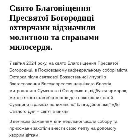
Свято Благовіщення
Пресвятої Богородиці
охтирчани відзначили
молитвою та справами
милосердя.
7 квітня 2024 року, на свято Благовіщення Пресвятої
Богородиці, в Покровському кафедральному соборі міста
Охтирки після святкової Божественної літургії з
благословення Високопреосвященнішого Євлогія,
митрополита Сумського і Охтирського, відбувся ярмарок,
метою якого став збір коштів для онкохворих дітей
Сумщини в рамках великопісної благодійної акції «До
Світлого Дня – світлі вчинки».
З великим бажанням діти недільної школи собору та
прихожани захотіли внести свою лепту на допомогу
хворим діткам.