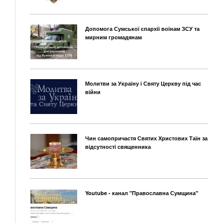
Допомога Сумської єпархії воїнам ЗСУ та
мирним громадянам
Молитви за Україну і Святу Церкву під час
війни
Чин самопричастя Святих Христових Таїн за
відсутності священника
Youtube - канал "Православна Сумщина"