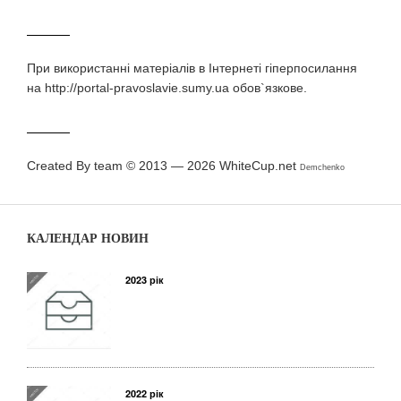
При використаннi матерiалiв в Iнтернетi гiперпосилання
на http://portal-pravoslavie.sumy.ua обов`язкове.
Created By team © 2013 — 2026
WhiteCup.net
Demchenko
КАЛЕНДАР НОВИН
2023 рік
2022 рік