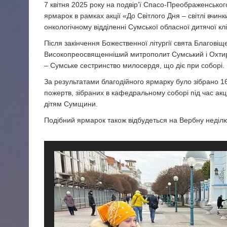
7 квітня 2025 року на подвір’ї Спасо-Преображенсько
ярмарок в рамках акції «До Світлого Дня – світлі вчинк
онкологічному відділенні Сумської обласної дитячої клін
Після закінчення Божественної літургії свята Благові
Високопреосвященніший митрополит Сумський і Охтирс
– Сумське сестринство милосердя, що діє при соборі.
За результатами благодійного ярмарку було зібрано 16 
пожертв, зібраних в кафедральному соборі під час акці
дітям Сумщини.
Подібний ярмарок також відбудеться на Вербну неділю,