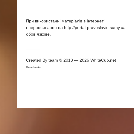
При використаннi матерiалiв в Iнтернетi
гiперпосилання на http://portal-pravoslavie.sumy.ua
обов`язкове.
Created By team © 2013 — 2026
WhiteCup.net
Demchenko