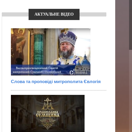
АКТУАЛЬНЕ ВІДЕО
Слова та проповіді митрополита Євлогія