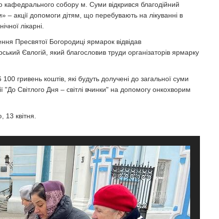
го кафедрального собору м. Суми відкрився благодійний
и» – акції допомоги дітям, що перебувають на лікуванні в
ічної лікарні.
щення Пресвятої Богородиці ярмарок відвідав
ький Євлогій, який благословив труди організаторів ярмарку
100 гривень коштів, які будуть долучені до загальної суми
ї "До Світлого Дня – світлі вчинки" на допомогу онкохворим
 13 квітня.