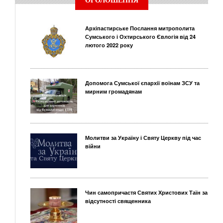
ОГОЛОШЕННЯ
Архіпастирське Послання митрополита
Сумського і Охтирського Євлогія від 24
лютого 2022 року
Допомога Сумської єпархії воїнам ЗСУ та
мирним громадянам
Молитви за Україну і Святу Церкву під час
війни
Чин самопричастя Святих Христових Таїн за
відсутності священника