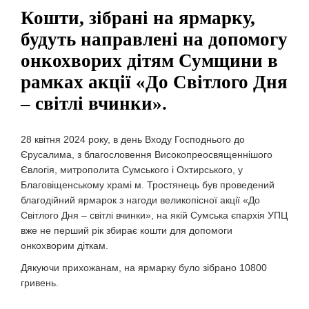
Кошти, зібрані на ярмарку,
будуть направлені на допомогу
онкохворих дітям Сумщини в
рамках акції «До Світлого Дня
– світлі вчинки».
28 квітня 2024 року, в день Входу Господнього до
Єрусалима, з благословення Високопреосвященнішого
Євлогія, митрополита Сумського і Охтирського, у
Благовіщенському храмі м. Тростянець був проведений
благодійний ярмарок з нагоди великопісної акції «До
Світлого Дня – світлі вчинки», на якій Сумська єпархія УПЦ
вже не перший рік збирає кошти для допомоги
онкохворим діткам.
Дякуючи прихожанам, на ярмарку було зібрано 10800
гривень.