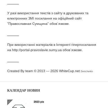
У разi використання текстiв з сайту в друкованих та
електронних ЗМI посилання на офіційний сайт
"Православная Сумщина" обов`язкове.
При використаннi матерiалiв в Iнтернетi гiперпосилання
на http://portal-pravoslavie.sumy.ua обов`язкове.
Created By team © 2013 — 2026
WhiteCup.net
Demchenko
КАЛЕНДАР НОВИН
2023 рік