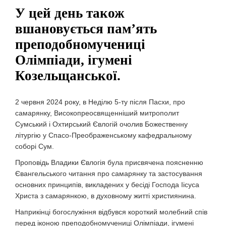
У цей день також
вшановується пам’ять
преподобномучениці
Олімпіади, ігумені
Козельщанської.
2 червня 2024 року, в Неділю 5-ту після Пасхи, про
самарянку, Високопреосвященніший митрополит
Сумський і Охтирський Євлогій очолив Божественну
літургію у Спасо-Преображенському кафедральному
соборі Сум.
Проповідь Владики Євлогія була присвячена поясненню
Євангельського читання про самарянку та застосування
основних принципів, викладених у бесіді Господа Іісуса
Христа з самарянкою, в духовному житті християнина.
Наприкінці богослужіння відбувся короткий молебний спів
перед іконою преподобномучениці Олімпіади, ігумені