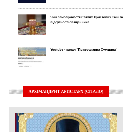
Чин самопричастя Святих Христових Таїн за
відсутності священника
Youtube - канал "Православна Сумщина"
АРХІМАНДРИТ АРИСТАРХ (СІТАЛО)