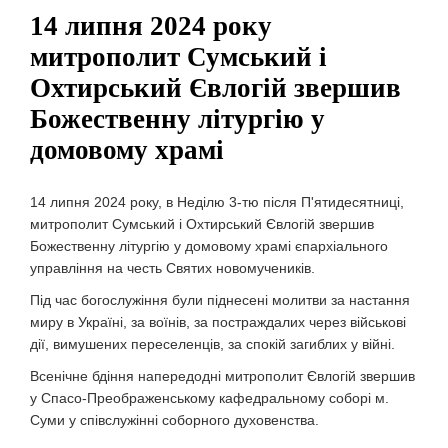
14 липня 2024 року
митрополит Сумський і
Охтирський Євлогій звершив
Божественну літургію у
домовому храмі
14 липня 2024 року, в Неділю 3-тю після П'ятидесятниці,
митрополит Сумський і Охтирський Євлогій звершив
Божественну літургію у домовому храмі єпархіального
управління на честь Cвятих новомучеників.
Під час богослужіння були піднесені молитви за настання
миру в Україні, за воїнів, за постраждалих через військові
дії, вимушених переселенців, за спокій загиблих у війні.
Всенічне бдіння напередодні митрополит Євлогій звершив
у Спасо-Преображенському кафедральному соборі м.
Суми у співслужінні соборного духовенства.