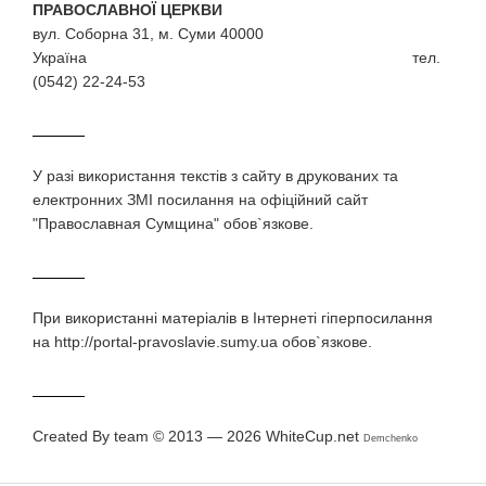
ПРАВОСЛАВНОЇ ЦЕРКВИ
вул. Соборна 31, м. Суми 40000
Україна тел.
(0542) 22-24-53
У разi використання текстiв з сайту в друкованих та
електронних ЗМI посилання на офіційний сайт
"Православная Сумщина" обов`язкове.
При використаннi матерiалiв в Iнтернетi гiперпосилання
на http://portal-pravoslavie.sumy.ua обов`язкове.
Created By team © 2013 — 2026
WhiteCup.net
Demchenko