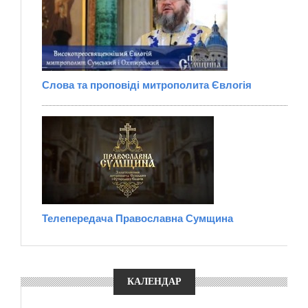
Слова та проповіді митрополита Євлогія
Телепередача Православна Сумщина
КАЛЕНДАР