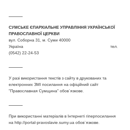
СУМСЬКЕ ЄПАРХІАЛЬНЕ УПРАВЛІННЯ УКРАЇНСЬКОЇ
ПРАВОСЛАВНОЇ ЦЕРКВИ
вул. Соборна 31, м. Суми 40000
Україна тел.
(0542) 22-24-53
У разi використання текстiв з сайту в друкованих та
електронних ЗМI посилання на офіційний сайт
"Православная Сумщина" обов`язкове.
При використаннi матерiалiв в Iнтернетi гiперпосилання
на http://portal-pravoslavie.sumy.ua обов`язкове.