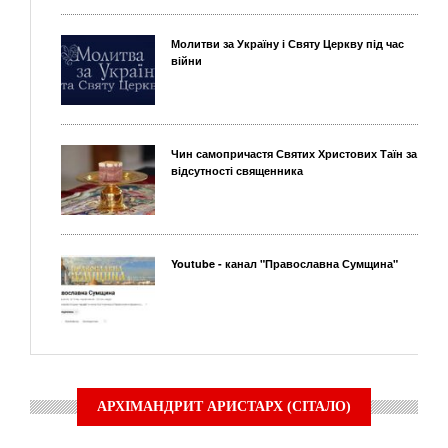
Молитви за Україну і Святу Церкву під час
війни
Чин самопричастя Святих Христових Таїн за
відсутності священника
Youtube - канал "Православна Сумщина"
АРХІМАНДРИТ АРИСТАРХ (СІТАЛО)