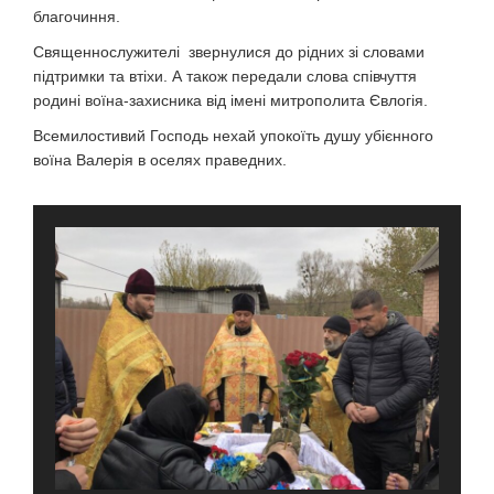
благочиння.
Священнослужителі звернулися до рідних зі словами
підтримки та втіхи. А також передали слова співчуття
родині воїна-захисника від імені митрополита Євлогія.
Всемилостивий Господь нехай упокоїть душу убієнного
воїна Валерія в оселях праведних.