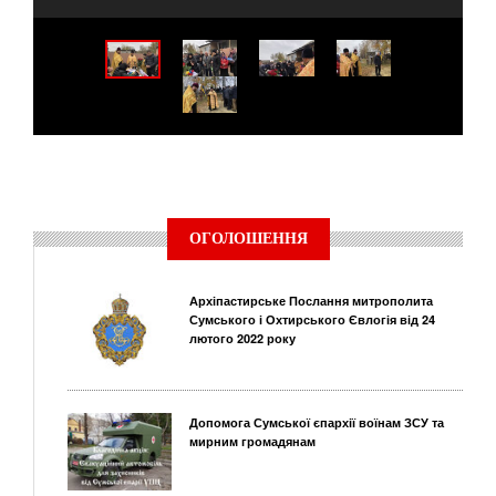
ОГОЛОШЕННЯ
Архіпастирське Послання митрополита
Сумського і Охтирського Євлогія від 24
лютого 2022 року
Допомога Сумської єпархії воїнам ЗСУ та
мирним громадянам