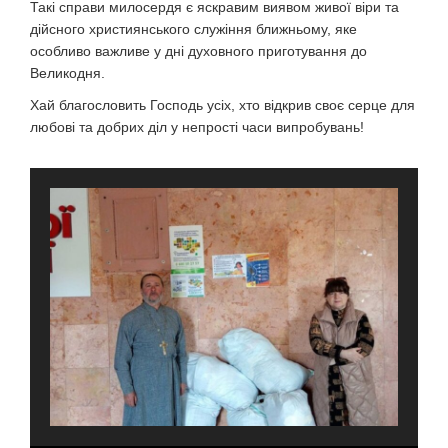
Такі справи милосердя є яскравим виявом живої віри та
дійсного християнського служіння ближньому, яке
особливо важливе у дні духовного приготування до
Великодня.
Хай благословить Господь усіх, хто відкрив своє серце для
любові та добрих діл у непрості часи випробувань!