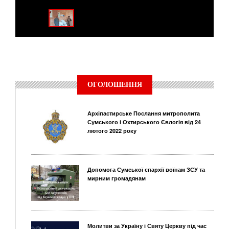
ОГОЛОШЕННЯ
Архіпастирське Послання митрополита
Сумського і Охтирського Євлогія від 24
лютого 2022 року
Допомога Сумської єпархії воїнам ЗСУ та
мирним громадянам
Молитви за Україну і Святу Церкву під час