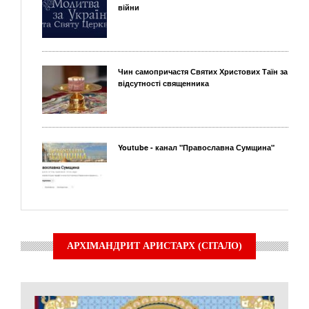
війни
Чин самопричастя Святих Христових Таїн за
відсутності священника
Youtube - канал "Православна Сумщина"
АРХІМАНДРИТ АРИСТАРХ (СІТАЛО)