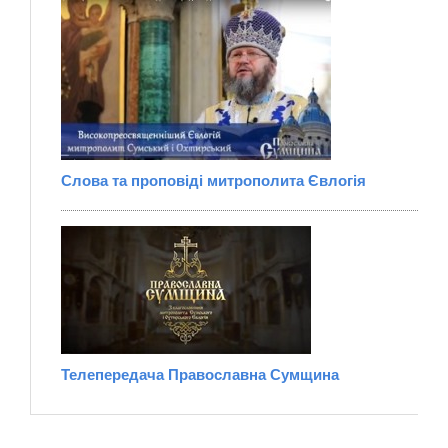
Слова та проповіді митрополита Євлогія
Телепередача Православна Сумщина