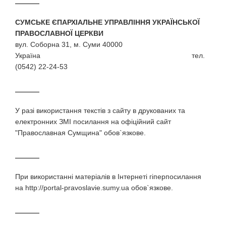
СУМСЬКЕ ЄПАРХІАЛЬНЕ УПРАВЛІННЯ УКРАЇНСЬКОЇ
ПРАВОСЛАВНОЇ ЦЕРКВИ
вул. Соборна 31, м. Суми 40000
Україна тел.
(0542) 22-24-53
У разi використання текстiв з сайту в друкованих та
електронних ЗМI посилання на офіційний сайт
"Православная Сумщина" обов`язкове.
При використаннi матерiалiв в Iнтернетi гiперпосилання
на http://portal-pravoslavie.sumy.ua обов`язкове.