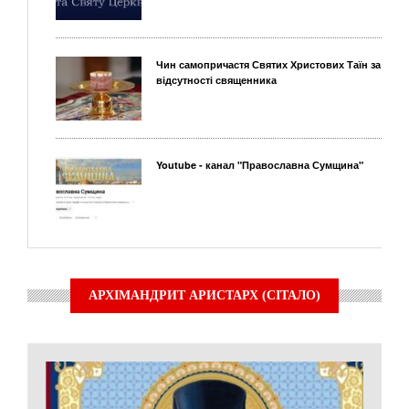
Чин самопричастя Святих Христових Таїн за
відсутності священника
Youtube - канал "Православна Сумщина"
АРХІМАНДРИТ АРИСТАРХ (СІТАЛО)