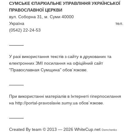
СУМСЬКЕ ЄПАРХІАЛЬНЕ УПРАВЛІННЯ УКРАЇНСЬКОЇ
ПРАВОСЛАВНОЇ ЦЕРКВИ
вул. Соборна 31, м. Суми 40000
Україна тел.
(0542) 22-24-53
У разi використання текстiв з сайту в друкованих та
електронних ЗМI посилання на офіційний сайт
"Православная Сумщина" обов`язкове.
При використаннi матерiалiв в Iнтернетi гiперпосилання
на http://portal-pravoslavie.sumy.ua обов`язкове.
Created By team © 2013 — 2026
WhiteCup.net
Demchenko