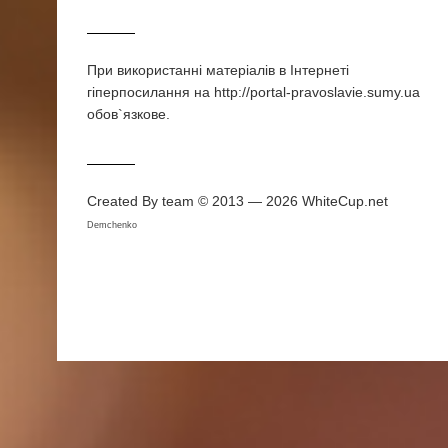
При використаннi матерiалiв в Iнтернетi
гiперпосилання на http://portal-pravoslavie.sumy.ua
обов`язкове.
Created By team © 2013 — 2026
WhiteCup.net
Demchenko