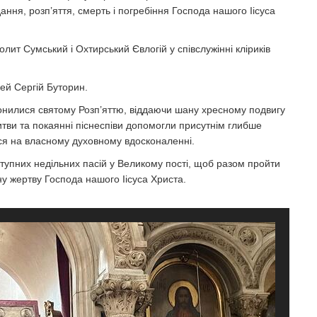
ання, розп’яття, смерть і погребіння Господа нашого Іісуса
т Сумський і Охтирський Євлогій у співслужінні кліриків
ей Сергій Буторин.
онилися святому Розп’яттю, віддаючи шану хресному подвигу
итви та покаянні піснеспіви допомогли присутнім глибше
ся на власному духовному вдосконаленні.
ступних недільних пасій у Великому пості, щоб разом пройти
у жертву Господа нашого Іісуса Христа.