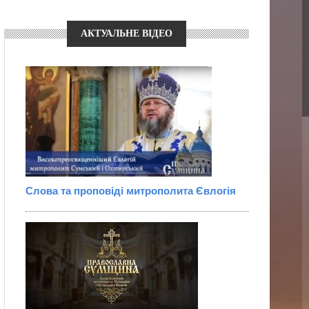
АКТУАЛЬНЕ ВІДЕО
Слова та проповіді митрополита Євлогія