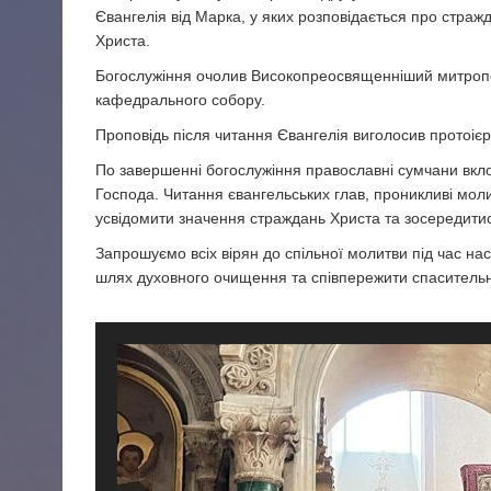
Євангелія від Марка, у яких розповідається про стражд
Христа.
Богослужіння очолив Високопреосвященніший митрополи
кафедрального собору.
Проповідь після читання Євангелія виголосив протоієр
По завершенні богослужіння православні сумчани вкл
Господа. Читання євангельських глав, проникливі мол
усвідомити значення страждань Христа та зосередити
Запрошуємо всіх вірян до спільної молитви під час на
шлях духовного очищення та співпережити спасительн