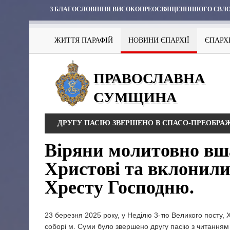
З БЛАГОСЛОВІННЯ ВИСОКОПРЕОСВЯЩЕННІШОГО ЄВЛО
ЖИТТЯ ПАРАФІЙ
НОВИНИ ЄПАРХІЇ
ЄПАРХ
ПРАВОСЛАВНА
СУМЩИНА
ДРУГУ ПАСІЮ ЗВЕРШЕНО В СПАСО-ПРЕОБР
Віряни молитовно вш
Христові та вклонил
Хресту Господню.
23 березня 2025 року, у Неділю 3-тю Великого посту
соборі м. Суми було звершено другу пасію з читанням