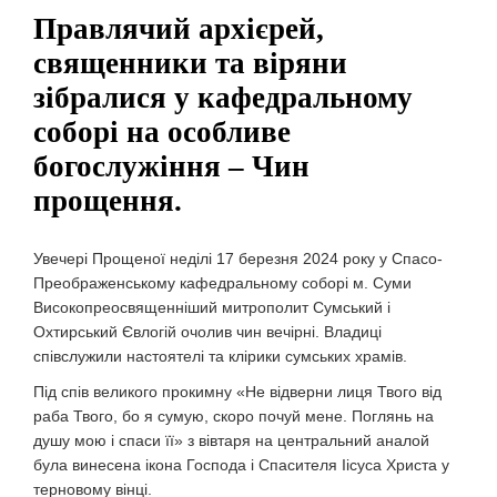
Правлячий архієрей,
священники та віряни
зібралися у кафедральному
соборі на особливе
богослужіння – Чин
прощення.
Увечері Прощеної неділі 17 березня 2024 року у Спасо-
Преображенському кафедральному соборі м. Суми
Високопреосвященніший митрополит Сумський і
Охтирський Євлогій очолив чин вечірні. Владиці
співслужили настоятелі та клірики сумських храмів.
Під спів великого прокимну «Не відверни лиця Твого від
раба Твого, бо я сумую, скоро почуй мене. Поглянь на
душу мою і спаси її» з вівтаря на центральний аналой
була винесена ікона Господа і Спасителя Іісуса Христа у
терновому вінці.