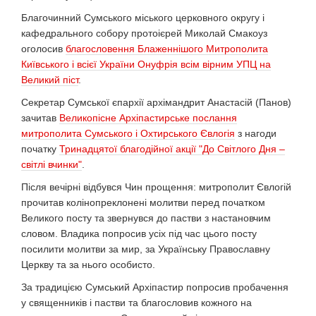
Благочинний Сумського міського церковного округу і
кафедрального собору протоієрей Миколай Смакоуз
оголосив
благословення Блаженнішого Митрополита
Київського і всієї України Онуфрія всім вірним УПЦ на
Великий піст
.
Секретар Сумської єпархії архімандрит Анастасій (Панов)
зачитав
Великопісне Архіпастирське послання
митрополита Сумського і Охтирського Євлогія
з нагоди
початку
Тринадцятої благодійної акції "До Світлого Дня –
світлі вчинки"
.
Після вечірні відбувся Чин прощення: митрополит Євлогій
прочитав колінопреклонені молитви перед початком
Великого посту та звернувся до пастви з настановчим
словом. Владика попросив усіх під час цього посту
посилити молитви за мир, за Українську Православну
Церкву та за нього особисто.
За традицією Сумський Архіпастир попросив пробачення
у священників і пастви та благословив кожного на