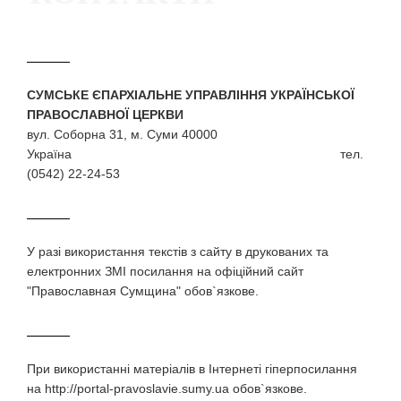
СУМСЬКЕ ЄПАРХІАЛЬНЕ УПРАВЛІННЯ УКРАЇНСЬКОЇ
ПРАВОСЛАВНОЇ ЦЕРКВИ
вул. Соборна 31, м. Суми 40000
Україна тел.
(0542) 22-24-53
У разi використання текстiв з сайту в друкованих та
електронних ЗМI посилання на офіційний сайт
"Православная Сумщина" обов`язкове.
При використаннi матерiалiв в Iнтернетi гiперпосилання
на http://portal-pravoslavie.sumy.ua обов`язкове.