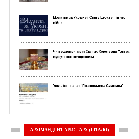
Молитви за Україну і Святу Церкву під час
війни
Чин самопричастя Святих Христових Таїн за
відсутності священника
Youtube - канал "Православна Сумщина"
АРХІМАНДРИТ АРИСТАРХ (СІТАЛО)