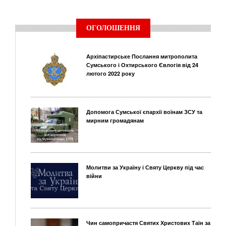
ОГОЛОШЕННЯ
Архіпастирське Послання митрополита
Сумського і Охтирського Євлогія від 24
лютого 2022 року
Допомога Сумської єпархії воїнам ЗСУ та
мирним громадянам
Молитви за Україну і Святу Церкву під час
війни
Чин самопричастя Святих Христових Таїн за