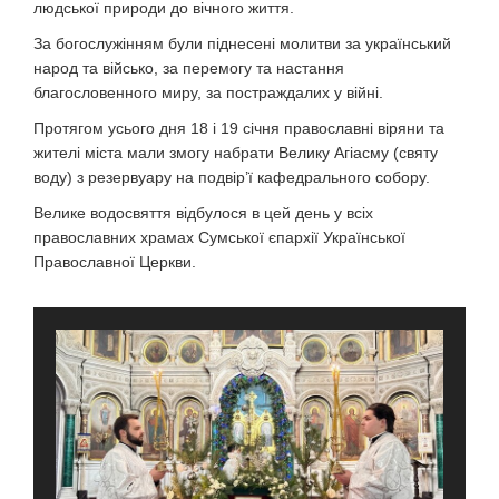
людської природи до вічного життя.
За богослужінням були піднесені молитви за український
народ та військо, за перемогу та настання
благословенного миру, за постраждалих у війні.
Протягом усього дня 18 і 19 січня православні віряни та
жителі міста мали змогу набрати Велику Агіасму (святу
воду) з резервуару на подвір’ї кафедрального собору.
Велике водосвяття відбулося в цей день у всіх
православних храмах Сумської єпархії Української
Православної Церкви.