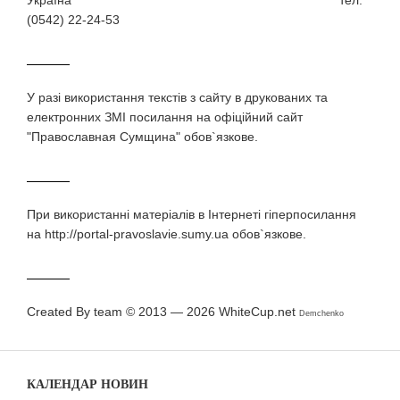
Україна тел.
(0542) 22-24-53
У разi використання текстiв з сайту в друкованих та
електронних ЗМI посилання на офіційний сайт
"Православная Сумщина" обов`язкове.
При використаннi матерiалiв в Iнтернетi гiперпосилання
на http://portal-pravoslavie.sumy.ua обов`язкове.
Created By team © 2013 — 2026
WhiteCup.net
Demchenko
КАЛЕНДАР НОВИН