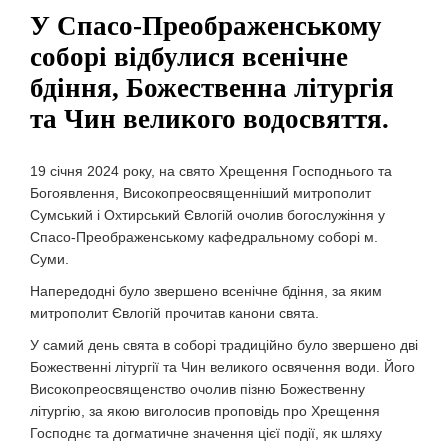
У Спасо-Преображенському
соборі відбулися всенічне
бдіння, Божественна літургія
та Чин великого водосвяття.
19 січня 2024 року, на свято Хрещення Господнього та
Богоявлення, Високопреосвященніший митрополит
Сумський і Охтирський Євлогій очолив богослужіння у
Спасо-Преображенському кафедральному соборі м.
Суми.
Напередодні було звершено всенічне бдіння, за яким
митрополит Євлогій прочитав канони свята.
У самий день свята в соборі традиційно було звершено дві
Божественні літургії та Чин великого освячення води. Його
Високопреосвященство очолив пізню Божественну
літургію, за якою виголосив проповідь про Хрещення
Господнє та догматичне значення цієї події, як шляху