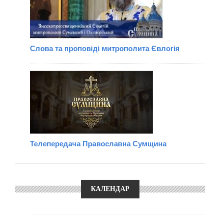
Слова та проповіді митрополита Євлогія
Телепередача Православна Сумщина
КАЛЕНДАР