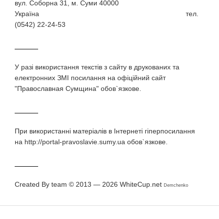
вул. Соборна 31, м. Суми 40000
Україна тел.
(0542) 22-24-53
У разi використання текстiв з сайту в друкованих та
електронних ЗМI посилання на офіційний сайт
"Православная Сумщина" обов`язкове.
При використаннi матерiалiв в Iнтернетi гiперпосилання
на http://portal-pravoslavie.sumy.ua обов`язкове.
Created By team © 2013 — 2026
WhiteCup.net
Demchenko