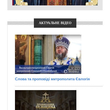
АКТУАЛЬНЕ ВІДЕО
Слова та проповіді митрополита Євлогія