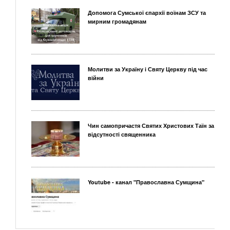
Допомога Сумської єпархії воїнам ЗСУ та
мирним громадянам
Молитви за Україну і Святу Церкву під час
війни
Чин самопричастя Святих Христових Таїн за
відсутності священника
Youtube - канал "Православна Сумщина"