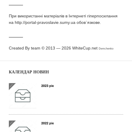
При використаннi матерiалiв в Iнтернетi гiперпосилання
на http://portal-pravoslavie.sumy.ua обов`язкове.
Created By team © 2013 — 2026
WhiteCup.net
Demchenko
КАЛЕНДАР НОВИН
2023 рік
2022 рік