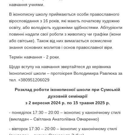
навчання учнями.
В іконописну школу приймаються особи православного
віросповідання з 16 років, які мають початкову художню
освіту, або володіють художніми здібностями. Абітурієнти
повинні надати свої роботи з живопису чи графіки (ікони
або світське). Також від них вимагається осмислене
знання основних молитов і основ православної віри.
Термін навчання - 2 роки.
Щодо вступу на навчання звертайтеся до керівника
Іконописної школи – протоієрея Володимира Равлюка за
тел. +380951206029
Розклад роботи іконописної школи при Сумській
духовній семінарії
з 2 вересня 2024 р. по 15 травня 2025 р.
- понеділок 17:30 – 20:00 – іконопис у канонічному стилі
(викладач – Світлана Анатоліївна Овчаренко)
- вівторок 17:30 – 20:00 – іконопис у канонічному стилі