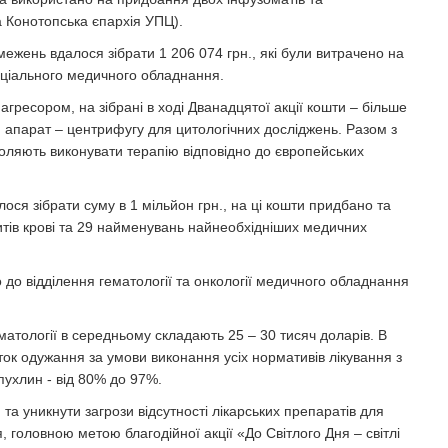
а Конотопська єпархія УПЦ).
межень вдалося зібрати 1 206 074 грн., які були витрачено на
еціального медичного обладнання.
агресором, на зібрані в ході Дванадцятої акції кошти – більше
 апарат – центрифугу для цитологічних досліджень. Разом з
воляють виконувати терапію відповідно до європейських
ося зібрати суму в 1 мільйон грн., на ці кошти придбано та
тів крові та 29 найменувань найнеобхідніших медичних
до відділення гематології та онкології медичного обладнання
ематології в середньому складають 25 – 30 тисяч доларів. В
соток одужання за умови виконання усіх нормативів лікування з
пухлин - від 80% до 97%.
та уникнути загрози відсутності лікарських препаратів для
, головною метою благодійної акції «До Світлого Дня – світлі