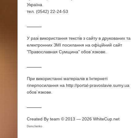
Україна
тел. (0542) 22-24-53
У разi використання текстiв з сайту в друкованих та
електронних ЗМI посилання на офіційний сайт
"Православная Сумщина" обов`язкове.
При використаннi матерiалiв в Iнтернетi
гiперпосилання на http://portal-pravoslavie.sumy.ua
обов`язкове.
Created By team © 2013 — 2026
WhiteCup.net
Demchenko