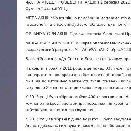
ЧАС ТА МІСЦЕ ПРОВЕДЕННЯ АКЦІЇ: з 2 березня 2025 рок
Сумської єпархії УПЦ.
МЕТА АКЦІЇ: збір коштів на придбання медикаментів д
гематології та онкології Сумської обласної дитячої кліні
ОРГАНІЗАТОРИ АКЦІЇ: Сумська єпархія Української Пр
МЕХАНІЗМ ЗБОРУ КОШТІВ: через опломбовані скриньки 
розрахунковий рахунок в АТ "АЛЬФА-БАНК" р/р UA 1
Благодійна акція «До Світлого Дня – світлі вчинки» про
На кошти, зібрані у 2011 році, а це понад 336 тисяч г
препарати та препарати антибактеріальної терапії євр
ліків, на які витрачено майже 280 тисяч гривень і які с
закуплено 2 концентратори кисню американського вир
У 2012 році було зібрано майже 400 тисяч гривень. Н
компонентів крові, системи для переливання крові та ї
забезпечення протоколів лікування.
У 2013 році за зібрані під час акції гроші було закупл
Апарат дозволяє виконувати високоякісне обстеження о