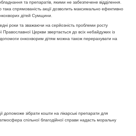
бладнання та препаратів, якими не забезпечене відділення.
що така спрямованість акції дозволить максимально ефективно
онкохворих дітей Сумщини.
едні роки та зважаючи на серйозність проблеми росту
ої Православної Церкви звертається до всіх небайдужих із
я допомоги онкохворим дітям можна також перерахувати на
ії допоможе зібрати кошти на лікарські препарати для
 а атмосфера спільної благодійної справи надасть моральну