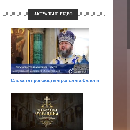
АКТУАЛЬНЕ ВІДЕО
Слова та проповіді митрополита Євлогія