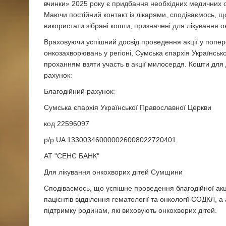
вчинки» 2025 року є придбання необхідних медичних о
Маючи постійний контакт із лікарями, сподіваємось, 
використати зібрані кошти, призначені для лікування 
Враховуючи успішний досвід проведення акції у попер
онкозахворювань у регіоні, Сумська єпархія Українськ
проханням взяти участь в акції милосердя. Кошти дл
рахунок:
Благодійний рахунок:
Сумська єпархія Української Православної Церкви
код 22596097
р/р UA 133003460000026008022720401
АТ "СЕНС БАНК"
Для лікування онкохворих дітей Сумщини
Сподіваємось, що успішне проведення благодійної акц
пацієнтів відділення гематології та онкології СОДКЛ,
підтримку родинам, які виховують онкохворих дітей.