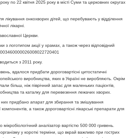
у по 22 квітня 2025 року в місті Суми та церковних округах
ля лікування онкохворих дітей, що перебувають у відділення
чної лікарні.
авославної Церкви.
з логотипом акції у храмах, а також через відповідний
33003460000026008022720401
водиться з 2011 року.
ривень, вдалося придбати дороговартісні цитостатичні
опейського виробництва, яких в Україні не виробляють. Окрім
клали більш, ніж піврічний запас для маленьких пацієнтів,
обництва та каталку для перевезення лежачих хворих.
а них придбано апарат для збирання та змішування
ї компонентів, а також дороговартісні лікарські препарати для
ено мікробіологічний аналізатор вартістю 500 000 гривень.
рганізму у короткі терміни, що вкрай важливо при гострих