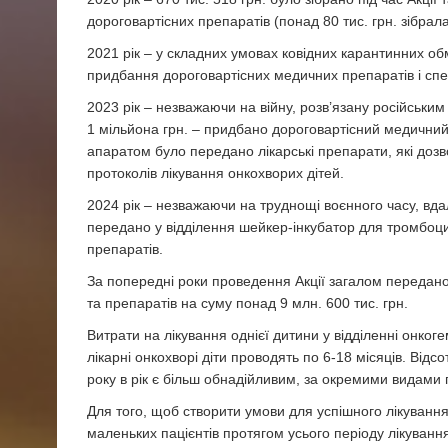
дороговартісних препаратів (понад 80 тис. грн. зібрал
2021 рік – у складних умовах ковідних карантинних об
придбання дороговартісних медичних препаратів і сп
2023 рік – незважаючи на війну, розв’язану російським 
1 мільйона грн. – придбано дороговартісний медичний
апаратом було передано лікарські препарати, які доз
протоколів лікування онкохворих дітей.
2024 рік – незважаючи на труднощі воєнного часу, вдал
передано у відділення шейкер-інкубатор для тромбоци
препаратів.
За попередні роки проведення Акції загалом передано 
та препаратів на суму понад 9 млн. 600 тис. грн.
Витрати на лікування однієї дитини у відділенні онког
лікарні онкохворі діти проводять по 6-18 місяців. Від
року в рік є більш обнадійливим, за окремими видами 
Для того, щоб створити умови для успішного лікування 
маленьких пацієнтів протягом усього періоду лікування