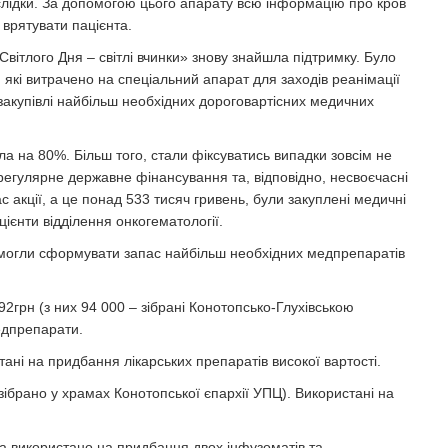
наслідки. За допомогою цього апарату всю інформацію про кров
 врятувати пацієнта.
 Світлого Дня – світлі вчинки» знову знайшла підтримку. Було
, які витрачено на спеціальний апарат для заходів реанімації
 закупівлі найбільш необхідних дороговартісних медичних
ла на 80%. Більш того, стали фіксуватись випадки зовсім не
ерегулярне державне фінансування та, відповідно, несвоєчасні
ас акції, а це понад 533 тисяч гривень, були закуплені медичні
ієнти відділення онкогематології.
допомогли сформувати запас найбільш необхідних медпрепаратів
92грн (з них 94 000 – зібрані Конотопсько-Глухівською
медпрепарати.
ристані на придбання лікарських препаратів високої вартості.
н. зібрано у храмах Конотопської єпархії УПЦ). Використані на
ї та використано на придбання двох інфузоматів та