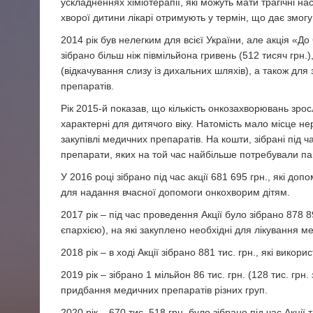
ускладненнях хіміотерапії, які можуть мати трагічні 
хворої дитини лікарі отримують у термін, що дає змогу
2014 рік був нелегким для всієї України, але акція «До
зібрано більш ніж півмільйона гривень (512 тисяч грн.)
(відкачування слизу із дихальних шляхів), а також для
препаратів.
Рік 2015-й показав, що кількість онкозахворювань зрос
характерні для дитячого віку. Натомість мало місце н
закупівлі медичних препаратів. На кошти, зібрані під ч
препарати, яких на той час найбільше потребували пац
У 2016 році зібрано під час акції 681 695 грн., які 
для надання вчасної допомоги онкохворим дітям.
2017 рік – під час проведення Акції було зібрано 878 8
єпархією), на які закуплено необхідні для лікування 
2018 рік – в ході Акції зібрано 881 тис. грн., які вико
2019 рік – зібрано 1 мільйон 86 тис. грн. (128 тис. гр
придбання медичних препаратів різних груп.
2020 рік – 670 тис. 518 грн. було зібрано під час Акці