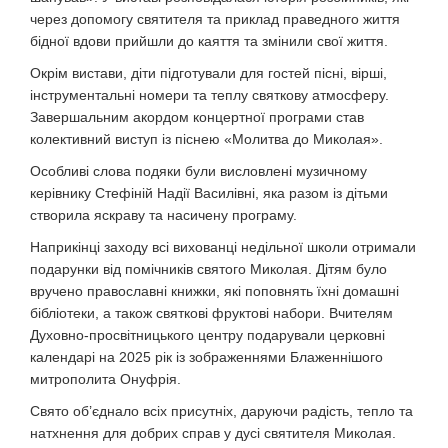
через допомогу святителя та приклад праведного життя
бідної вдови прийшли до каяття та змінили свої життя.
Окрім вистави, діти підготували для гостей пісні, вірші,
інструментальні номери та теплу святкову атмосферу.
Завершальним акордом концертної програми став
колективний виступ із піснею «Молитва до Миколая».
Особливі слова подяки були висловлені музичному
керівнику Стефіній Надії Василівні, яка разом із дітьми
створила яскраву та насичену програму.
Наприкінці заходу всі вихованці недільної школи отримали
подарунки від помічників святого Миколая. Дітям було
вручено православні книжки, які поповнять їхні домашні
бібліотеки, а також святкові фруктові набори. Вчителям
Духовно-просвітницького центру подарували церковні
календарі на 2025 рік із зображеннями Блаженнішого
митрополита Онуфрія.
Свято об’єднало всіх присутніх, даруючи радість, тепло та
натхнення для добрих справ у дусі святителя Миколая.