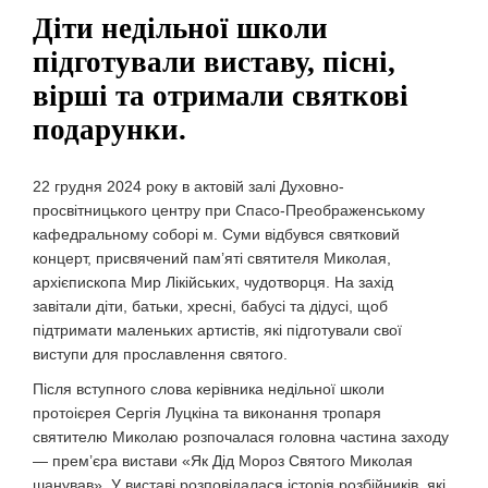
Діти недільної школи
підготували виставу, пісні,
вірші та отримали святкові
подарунки.
22 грудня 2024 року в актовій залі Духовно-
просвітницького центру при Спасо-Преображенському
кафедральному соборі м. Суми відбувся святковий
концерт, присвячений пам’яті святителя Миколая,
архієпископа Мир Лікійських, чудотворця. На захід
завітали діти, батьки, хресні, бабусі та дідусі, щоб
підтримати маленьких артистів, які підготували свої
виступи для прославлення святого.
Після вступного слова керівника недільної школи
протоієрея Сергія Луцкіна та виконання тропаря
святителю Миколаю розпочалася головна частина заходу
— прем’єра вистави «Як Дід Мороз Святого Миколая
шанував». У виставі розповідалася історія розбійників, які