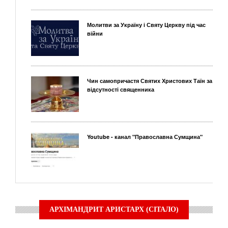
Молитви за Україну і Святу Церкву під час
війни
Чин самопричастя Святих Христових Таїн за
відсутності священника
Youtube - канал "Православна Сумщина"
АРХІМАНДРИТ АРИСТАРХ (СІТАЛО)