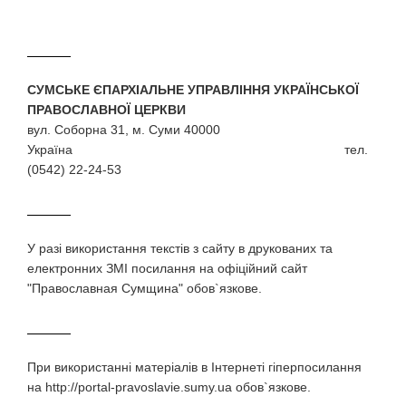
СУМСЬКЕ ЄПАРХІАЛЬНЕ УПРАВЛІННЯ УКРАЇНСЬКОЇ
ПРАВОСЛАВНОЇ ЦЕРКВИ
вул. Соборна 31, м. Суми 40000
Україна тел.
(0542) 22-24-53
У разi використання текстiв з сайту в друкованих та
електронних ЗМI посилання на офіційний сайт
"Православная Сумщина" обов`язкове.
При використаннi матерiалiв в Iнтернетi гiперпосилання
на http://portal-pravoslavie.sumy.ua обов`язкове.