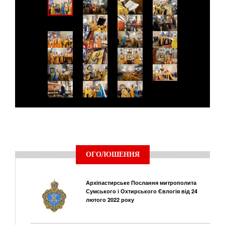
ОГОЛОШЕННЯ
Архіпастирське Послання митрополита
Сумського і Охтирського Євлогія від 24
лютого 2022 року