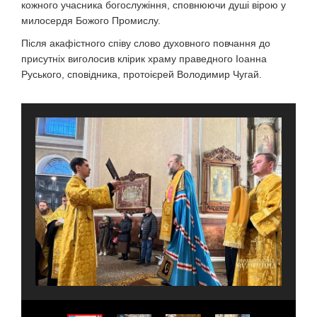
кожного учасника богослужіння, сповнюючи душі вірою у
милосердя Божого Промислу.
Після акафістного співу слово духовного повчання до
присутніх виголосив клірик храму праведного Іоанна
Руського, сповідника, протоієрей Володимир Чугай.