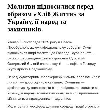
Молитви підносилися перед
образом «Хліб Життя» за
Україну, її народ та
захисників.
Увечері 2 листопада 2025 року в Спасо-
Преображенському кафедральному соборі м. Суми
підносилися щирі молитви до Господа Іісуса Христа –
Високопреосвященніший митрополит Сумський і
Охтирський Євлогій очолив служіння акафіста Господу
Іісусу Христу Сладчайшому.
Перед чудотворним Малочернеччинським образом «Хліб
Життя» — дорогоцінною святинею Сумщини —
архіпастир, духовенство та віряни підносили молитви за
Україну, її народ і воїнів-захисників, за мир і припинення
війни, за всіх стражденних і нужденних.
Молитовна атмосфера єднання сердець і надії огортала