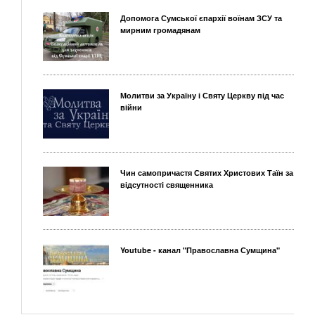
Допомога Сумської єпархії воїнам ЗСУ та
мирним громадянам
Молитви за Україну і Святу Церкву під час
війни
Чин самопричастя Святих Христових Таїн за
відсутності священника
Youtube - канал "Православна Сумщина"