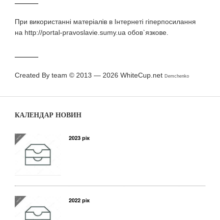
При використаннi матерiалiв в Iнтернетi гiперпосилання
на http://portal-pravoslavie.sumy.ua обов`язкове.
Created By team © 2013 — 2026
WhiteCup.net
Demchenko
КАЛЕНДАР НОВИН
2023 рік
2022 рік