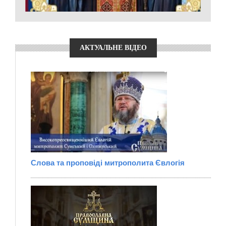
АКТУАЛЬНЕ ВІДЕО
Слова та проповіді митрополита Євлогія