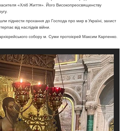
асителя «Хліб Життя». Його Високопреосвященству
угу.
шли піднести прохання до Господа про мир в Україні, захист
терпає від наслідків війни.
 архієрейського собору м. Суми протоієрей Максим Карпенко.