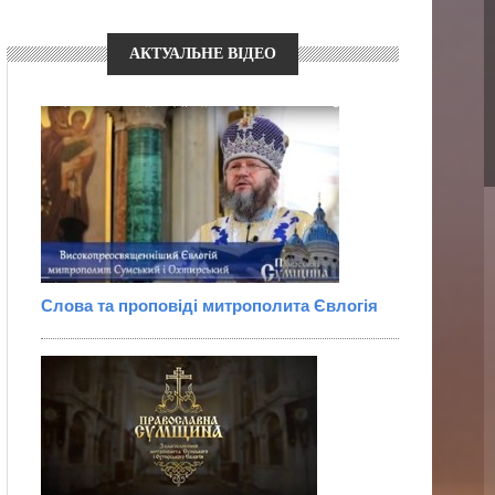
АКТУАЛЬНЕ ВІДЕО
Слова та проповіді митрополита Євлогія