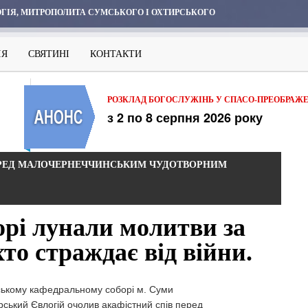
ГІЯ, МИТРОПОЛИТА СУМСЬКОГО І ОХТИРСЬКОГО
ІЯ
СВЯТИНІ
КОНТАКТИ
РОЗКЛАД БОГОСЛУЖІНЬ У СПАСО-ПРЕОБРАЖ
з 2 по 8 серпня 2026 року
ЕРЕД МАЛОЧЕРНЕЧЧИНСЬКИМ ЧУДОТВОРНИМ
рі лунали молитви за
хто страждає від війни.
ському кафедральному соборі м. Суми
ький Євлогій очолив акафістний спів перед