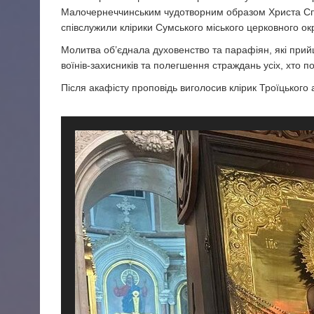
Малочернеччинським чудотворним образом Христа Сп
співслужили клірики Сумського міського церковного окр
Молитва об’єднала духовенство та парафіян, які прий
воїнів-захисників та полегшення страждань усіх, хто по
Після акафісту проповідь виголосив клірик Троїцького