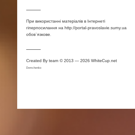
При використаннi матерiалiв в Iнтернетi
гiперпосилання на http://portal-pravoslavie.sumy.ua
обов`язкове.
Created By team © 2013 — 2026
WhiteCup.net
Demchenko