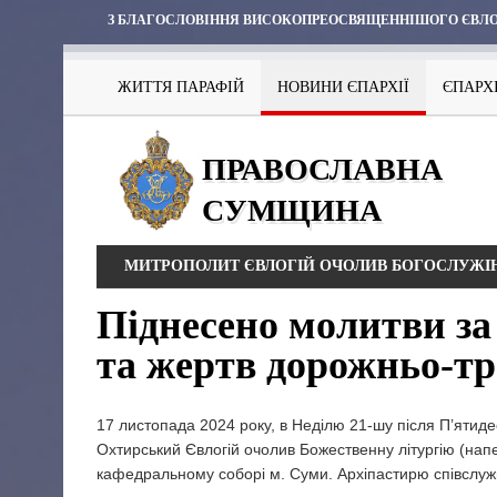
З БЛАГОСЛОВІННЯ ВИСОКОПРЕОСВЯЩЕННІШОГО ЄВЛО
ЖИТТЯ ПАРАФІЙ
НОВИНИ ЄПАРХІЇ
ЄПАРХ
ПРАВОСЛАВНА
СУМЩИНА
МИТРОПОЛИТ ЄВЛОГІЙ ОЧОЛИВ БОГОСЛУЖІНН
Піднесено молитви за 
та жертв дорожньо-тр
17 листопада 2024 року, в Неділю 21-шу після П’яти
Охтирський Євлогій очолив Божественну літургію (нап
кафедральному соборі м. Суми. Архіпастирю співслуж