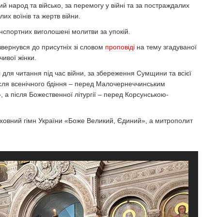
й народ та військо, за перемогу у війні та за постраждалих
лих воїнів та жертв війни.
нспортних виголошені молитви за упокій.
звернувся до присутніх зі словом
проповіді
на тему згадуваної
чивої жінки.
 для читання під час війни, за збереження Сумщини та всієї
після всенічного бдіння – перед Малочернеччинським
а після Божественної літургії – перед Корсунською-
уховний гімн України «Боже Великий, Єдиний», а митрополит