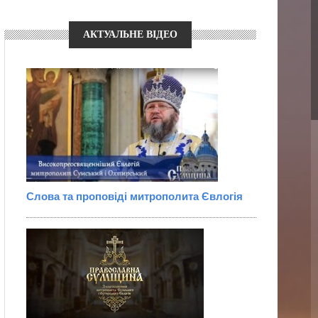
АКТУАЛЬНЕ ВІДЕО
Слова та проповіді митрополита Євлогія