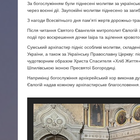
За богослужінням були піднесені молитви за українськи
через воєнні дії. Заупокійні молитви піднесено за загиб
З нагоди Всесвітнього дня пам'яті жертв дорожньо-тра
Після читання Святого Євангелія митрополит Євлогій 
події про воскрешення дочки Іаіра та зцілення кровото
Сумський архіпастир підніс особливі молитви, складені
України, а також за Українську Православну Церкву: 
чудотворним образом Христа Спасителя «Хліб Життя», 
Шпилівською іконою Пресвятої Богородиці.
Наприкінці богослужіння архієрейський хор виконав д
Євлогій надав кожному архіпастирське благословення.