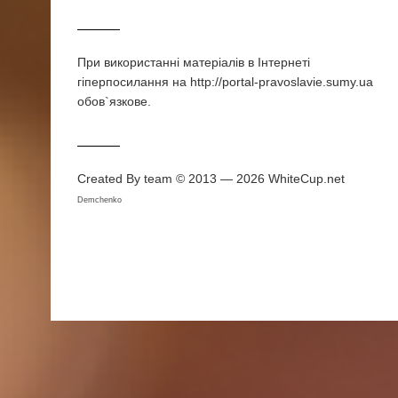
При використаннi матерiалiв в Iнтернетi
гiперпосилання на http://portal-pravoslavie.sumy.ua
обов`язкове.
Created By team © 2013 — 2026
WhiteCup.net
Demchenko