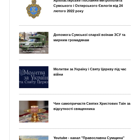
Архіпастирське Послання митрополита
Сумського і Охтирського Євлогія від 24
лютого 2022 року
Допомога Сумської єпархії воїнам ЗСУ та
мирним громадянам
Молитви за Україну і Святу Церкву під час
війни
Чин самопричастя Святих Христових Таїн за
відсутності священника
Youtube - канал "Православна Сумщина"