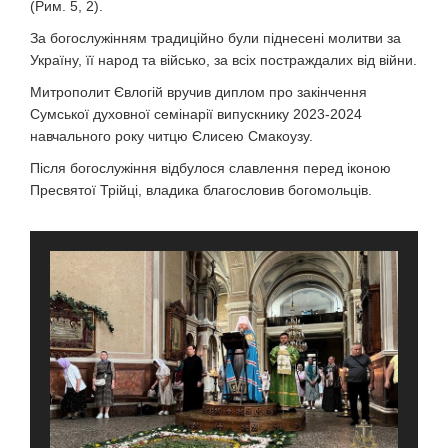
(Рим. 5, 2).
За богослужінням традиційно були піднесені молитви за
Україну, її народ та військо, за всіх постраждалих від війни.
Митрополит Євлогій вручив диплом про закінчення
Сумської духовної семінарії випускнику 2023-2024
навчального року читцю Єлисею Смакоузу.
Після богослужіння відбулося славлення перед іконою
Пресвятої Трійці, владика благословив богомольців.