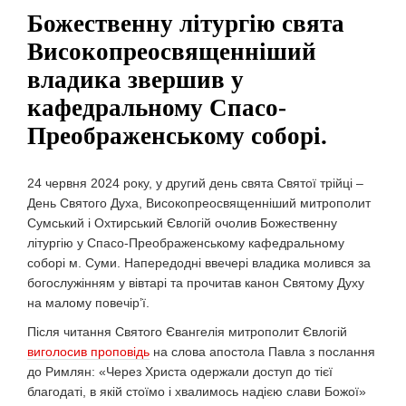
Божественну літургію свята
Високопреосвященніший
владика звершив у
кафедральному Спасо-
Преображенському соборі.
24 червня 2024 року, у другий день свята Святої трійці –
День Святого Духа, Високопреосвященніший митрополит
Сумський і Охтирський Євлогій очолив Божественну
літургію у Спасо-Преображенському кафедральному
соборі м. Суми. Напередодні ввечері владика молився за
богослужінням у вівтарі та прочитав канон Святому Духу
на малому повечір’ї.
Після читання Святого Євангелія митрополит Євлогій
виголосив проповідь
на слова апостола Павла з послання
до Римлян: «Через Христа одержали доступ до тієї
благодаті, в якій стоїмо і хвалимось надією слави Божої»