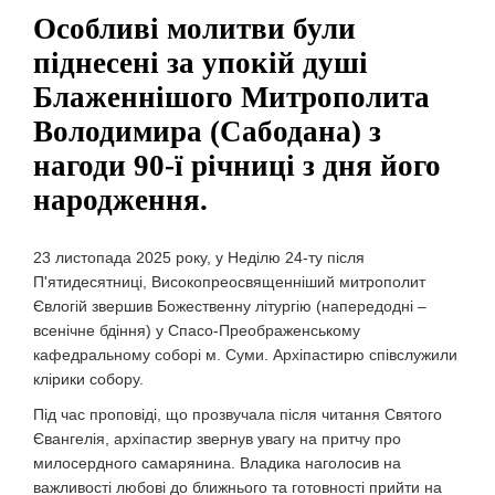
Особливі молитви були
піднесені за упокій душі
Блаженнішого Митрополита
Володимира (Сабодана) з
нагоди 90-ї річниці з дня його
народження.
23 листопада 2025 року, у Неділю 24-ту після
П'ятидесятниці, Високопреосвященніший митрополит
Євлогій звершив Божественну літургію (напередодні –
всенічне бдіння) у Спасо-Преображенському
кафедральному соборі м. Суми. Архіпастирю співслужили
клірики собору.
Під час проповіді, що прозвучала після читання Святого
Євангелія, архіпастир звернув увагу на притчу про
милосердного самарянина. Владика наголосив на
важливості любові до ближнього та готовності прийти на