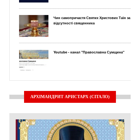
Чин самопричастя Святих Христових Таїн за
відсутності священника
Youtube - канал "Православна Сумщина"
АРХІМАНДРИТ АРИСТАРХ (СІТАЛО)