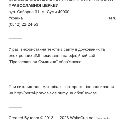
ПРАВОСЛАВНОЇ ЦЕРКВИ
вул. Соборна 31, м. Суми 40000
Україна тел.
(0542) 22-24-53
У разi використання текстiв з сайту в друкованих та
електронних ЗМI посилання на офіційний сайт
"Православная Сумщина" обов`язкове.
При використаннi матерiалiв в Iнтернетi гiперпосилання
на http://portal-pravoslavie.sumy.ua обов`язкове.
Created By team © 2013 — 2026
WhiteCup.net
Demchenko