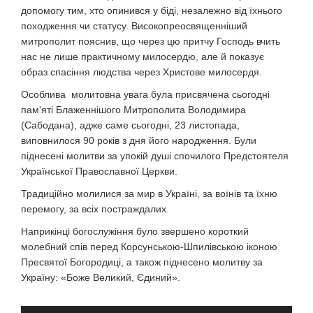
допомогу тим, хто опинився у біді, незалежно від їхнього
походження чи статусу. Високопреосвященніший
митрополит пояснив, що через цю притчу Господь вчить
нас не лише практичному милосердю, але й показує
образ спасіння людства через Христове милосердя.
Особлива молитовна увага була присвячена сьогодні
пам'яті Блаженнішого Митрополита Володимира
(Сабодана), адже саме сьогодні, 23 листопада,
виповнилося 90 років з дня його народження. Були
піднесені молитви за упокій душі спочилого Предстоятеля
Української Православної Церкви.
Традиційно молилися за мир в Україні, за воїнів та їхню
перемогу, за всіх постраждалих.
Наприкінці богослужіння було звершено короткий
молебний спів перед Корсунською-Шпилівською іконою
Пресвятої Богородиці, а також піднесено молитву за
Україну: «Боже Великий, Єдиний».