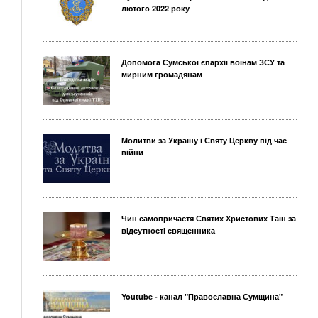
лютого 2022 року
Допомога Сумської єпархії воїнам ЗСУ та
мирним громадянам
Молитви за Україну і Святу Церкву під час
війни
Чин самопричастя Святих Христових Таїн за
відсутності священника
Youtube - канал "Православна Сумщина"