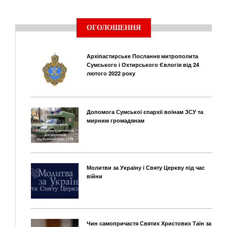
ОГОЛОШЕННЯ
Архіпастирське Послання митрополита
Сумського і Охтирського Євлогія від 24
лютого 2022 року
Допомога Сумської єпархії воїнам ЗСУ та
мирним громадянам
Молитви за Україну і Святу Церкву під час
війни
Чин самопричастя Святих Христових Таїн за