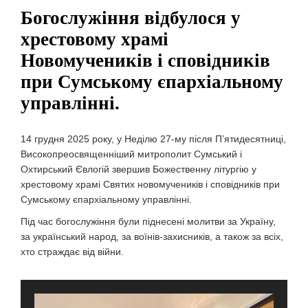
Богослужіння відбулося у
хрестовому храмі
Новомучеників і сповідників
при Сумському єпархіальному
управлінні.
14 грудня 2025 року, у Неділю 27-му після П’ятидесятниці,
Високопреосвященніший митрополит Сумський і
Охтирський Євлогій звершив Божественну літургію у
хрестовому храмі Святих новомучеників і сповідників при
Сумському єпархіальному управлінні.
Під час богослужіння були піднесені молитви за Україну,
за український народ, за воїнів-захисників, а також за всіх,
хто страждає від війни.