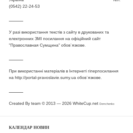
(0542) 22-24-53
У разi використання текстiв з сайту в друкованих та
електронних ЗМI посилання на офіційний сайт
"Православная Сумщина" обов`язкове.
При використаннi матерiалiв в Iнтернетi гiперпосилання
на http://portal-pravoslavie.sumy.ua обов`язкове.
Created By team © 2013 — 2026
WhiteCup.net
Demchenko
КАЛЕНДАР НОВИН