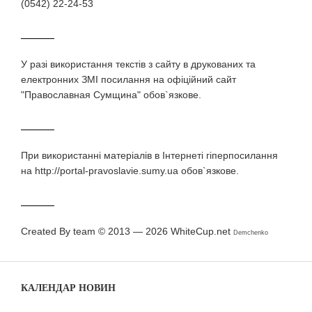
(0542) 22-24-53
У разi використання текстiв з сайту в друкованих та
електронних ЗМI посилання на офіційний сайт
"Православная Сумщина" обов`язкове.
При використаннi матерiалiв в Iнтернетi гiперпосилання
на http://portal-pravoslavie.sumy.ua обов`язкове.
Created By team © 2013 — 2026
WhiteCup.net
Demchenko
КАЛЕНДАР НОВИН