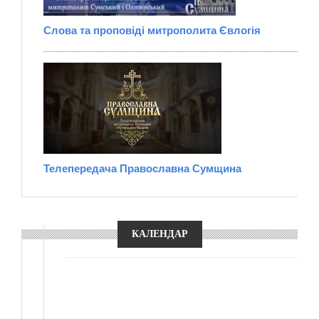
Слова та проповіді митрополита Євлогія
Телепередача Православна Сумщина
КАЛЕНДАР