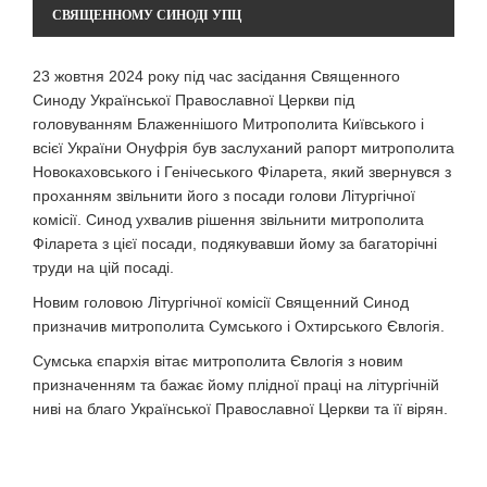
СВЯЩЕННОМУ СИНОДІ УПЦ
23 жовтня 2024 року під час засідання Священного
Синоду Української Православної Церкви під
головуванням Блаженнішого Митрополита Київського і
всієї України Онуфрія був заслуханий рапорт митрополита
Новокаховського і Генічеського Філарета, який звернувся з
проханням звільнити його з посади голови Літургічної
комісії. Синод ухвалив рішення звільнити митрополита
Філарета з цієї посади, подякувавши йому за багаторічні
труди на цій посаді.
Новим головою Літургічної комісії Священний Синод
призначив митрополита Сумського і Охтирського Євлогія.
Сумська єпархія вітає митрополита Євлогія з новим
призначенням та бажає йому плідної праці на літургічній
ниві на благо Української Православної Церкви та її вірян.