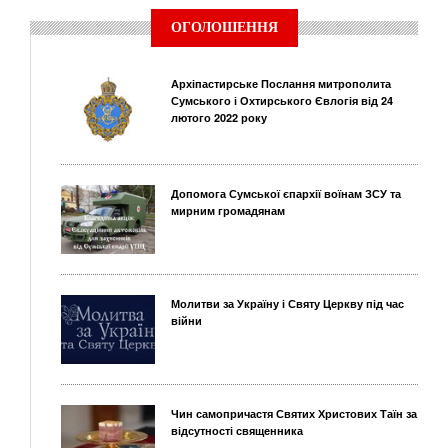
ОГОЛОШЕННЯ
Архіпастирське Послання митрополита
Сумського і Охтирського Євлогія від 24
лютого 2022 року
Допомога Сумської єпархії воїнам ЗСУ та
мирним громадянам
Молитви за Україну і Святу Церкву під час
війни
Чин самопричастя Святих Христових Таїн за
відсутності священника