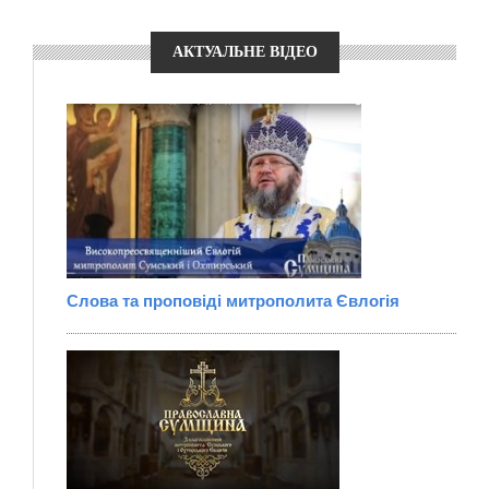
АКТУАЛЬНЕ ВІДЕО
Слова та проповіді митрополита Євлогія