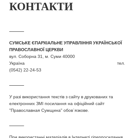
КОНТАКТИ
СУМСЬКЕ ЄПАРХІАЛЬНЕ УПРАВЛІННЯ УКРАЇНСЬКОЇ
ПРАВОСЛАВНОЇ ЦЕРКВИ
вул. Соборна 31, м. Суми 40000
Україна тел.
(0542) 22-24-53
У разi використання текстiв з сайту в друкованих та
електронних ЗМI посилання на офіційний сайт
"Православная Сумщина" обов`язкове.
При використаннi матерiалiв в Iнтернетi гiперпосилання