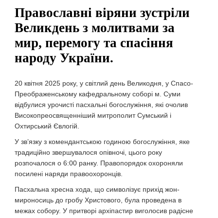
Православні віряни зустріли
Великдень з молитвами за
мир, перемогу та спасіння
народу України.
20 квітня 2025 року, у світлий день Великодня, у Спасо-
Преображенському кафедральному соборі м. Суми
відбулися урочисті пасхальні богослужіння, які очолив
Високопреосвященніший митрополит Сумський і
Охтирський Євлогій.
У зв’язку з комендантською годиною богослужіння, яке
традиційно звершувалося опівночі, цього року
розпочалося о 6:00 ранку. Правопорядок охороняли
посилені наряди правоохоронців.
Пасхальна хресна хода, що символізує прихід жон-
мироносиць до гробу Христового, була проведена в
межах собору. У притворі архіпастир виголосив радісне