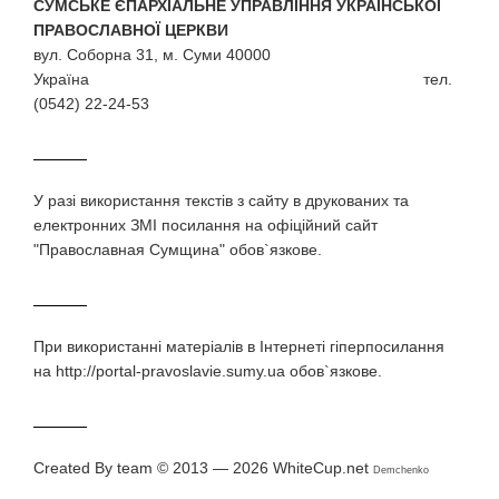
СУМСЬКЕ ЄПАРХІАЛЬНЕ УПРАВЛІННЯ УКРАЇНСЬКОЇ
ПРАВОСЛАВНОЇ ЦЕРКВИ
вул. Соборна 31, м. Суми 40000
Україна тел.
(0542) 22-24-53
У разi використання текстiв з сайту в друкованих та
електронних ЗМI посилання на офіційний сайт
"Православная Сумщина" обов`язкове.
При використаннi матерiалiв в Iнтернетi гiперпосилання
на http://portal-pravoslavie.sumy.ua обов`язкове.
Created By team © 2013 — 2026
WhiteCup.net
Demchenko