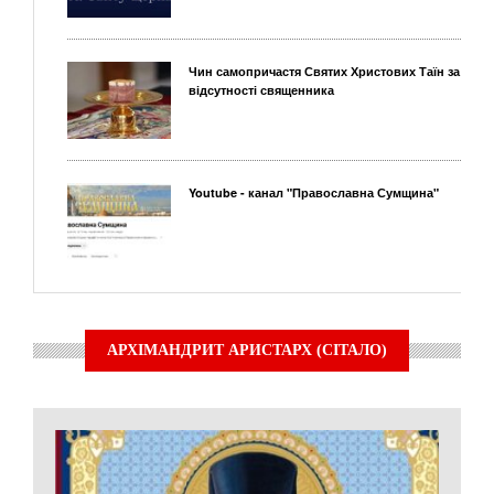
Чин самопричастя Святих Христових Таїн за
відсутності священника
Youtube - канал "Православна Сумщина"
АРХІМАНДРИТ АРИСТАРХ (СІТАЛО)