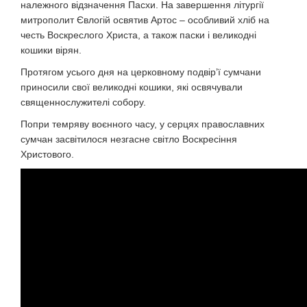
належного відзначення Пасхи. На завершення літургії
митрополит Євлогій освятив Артос – особливий хліб на
честь Воскреслого Христа, а також паски і великодні
кошики вірян.
Протягом усього дня на церковному подвір’ї сумчани
приносили свої великодні кошики, які освячували
священнослужителі собору.
Попри темряву воєнного часу, у серцях православних
сумчан засвітилося незгасне світло Воскресіння
Христового.