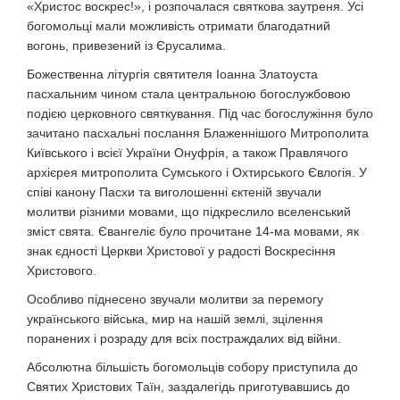
«Христос воскрес!», і розпочалася святкова заутреня. Усі
богомольці мали можливість отримати благодатний
вогонь, привезений із Єрусалима.
Божественна літургія святителя Іоанна Златоуста
пасхальним чином стала центральною богослужбовою
подією церковного святкування. Під час богослужіння було
зачитано пасхальні послання Блаженнішого Митрополита
Київського і всієї України Онуфрія, а також Правлячого
архієрея митрополита Сумського і Охтирського Євлогія. У
співі канону Пасхи та виголошенні єктеній звучали
молитви різними мовами, що підкреслило вселенський
зміст свята. Євангеліє було прочитане 14-ма мовами, як
знак єдності Церкви Христової у радості Воскресіння
Христового.
Особливо піднесено звучали молитви за перемогу
українського війська, мир на нашій землі, зцілення
поранених і розраду для всіх постраждалих від війни.
Абсолютна більшість богомольців собору приступила до
Святих Христових Таїн, заздалегідь приготувавшись до