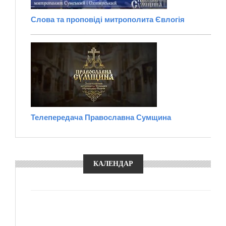
Слова та проповіді митрополита Євлогія
Телепередача Православна Сумщина
КАЛЕНДАР