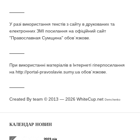
У разi використання текстiв з сайту в друкованих та
електронних ЗМI посилання на офіційний сайт
"Православная Сумщина" обов`язкове.
При використаннi матерiалiв в Iнтернетi гiперпосилання
на http://portal-pravoslavie.sumy.ua обов`язкове.
Created By team © 2013 — 2026
WhiteCup.net
Demchenko
КАЛЕНДАР НОВИН
2023 рік