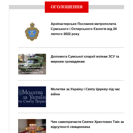
ОГОЛОШЕННЯ
Архіпастирське Послання митрополита
Сумського і Охтирського Євлогія від 24
лютого 2022 року
Допомога Сумської єпархії воїнам ЗСУ та
мирним громадянам
Молитви за Україну і Святу Церкву під час
війни
Чин самопричастя Святих Христових Таїн за
відсутності священника