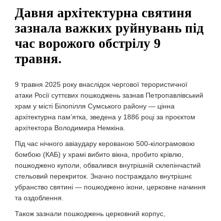
Давня архітектурна святиня
зазнала важких руйнувань під
час ворожого обстрілу 9
травня.
9 травня 2025 року внаслідок чергової терористичної
атаки Росії суттєвих пошкоджень зазнав Петропавлівський
храм у місті Білопілля Сумського району — цінна
архітектурна пам’ятка, зведена у 1886 році за проєктом
архітектора Володимира Немкіна.
Під час нічного авіаудару керованою 500-кілограмовою
бомбою (КАБ) у храмі вибито вікна, пробито крівлю,
пошкоджено куполи, обвалився внутрішній склепінчастий
стельовий перекриток. Значно постраждало внутрішнє
убранство святині — пошкоджено ікони, церковне начиння
та оздоблення.
Також зазнали пошкоджень церковний корпус,