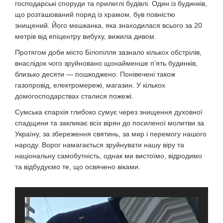
господарські споруди та прилеглі будівлі. Один із будинків,
що розташований поряд із храмом, був повністю
знищений. Його мешканка, яка знаходилася всього за 20
метрів від епіцентру вибуху, вижила дивом.
Протягом доби місто Білопілля зазнало кількох обстрілів,
внаслідок чого зруйновано щонайменше п’ять будинків,
близько десяти — пошкоджено. Понівечені також
газопровід, електромережі, магазин. У кількох
домогосподарствах сталися пожежі.
Сумська єпархія глибоко сумує через знищення духовної
спадщини та закликає всіх вірян до посиленої молитви за
Україну, за збереження святинь, за мир і перемогу нашого
народу. Ворог намагається зруйнувати нашу віру та
національну самобутність, однак ми вистоїмо, відродимо
та відбудуємо те, що освячено віками.