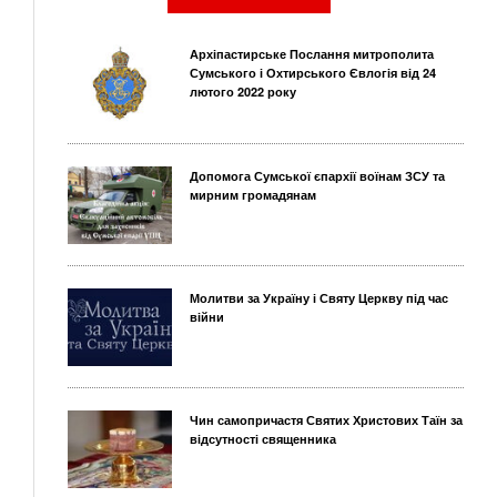
Архіпастирське Послання митрополита
Сумського і Охтирського Євлогія від 24
лютого 2022 року
Допомога Сумської єпархії воїнам ЗСУ та
мирним громадянам
Молитви за Україну і Святу Церкву під час
війни
Чин самопричастя Святих Христових Таїн за
відсутності священника