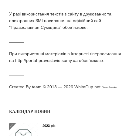
У разi використання текстiв з сайту в друкованих та
електронних ЗМI посилання на офіційний сайт
"Православная Сумщина" обов`язкове.
При використаннi матерiалiв в Iнтернетi гiперпосилання
на http://portal-pravoslavie.sumy.ua обов`язкове.
Created By team © 2013 — 2026
WhiteCup.net
Demchenko
КАЛЕНДАР НОВИН
2023 рік