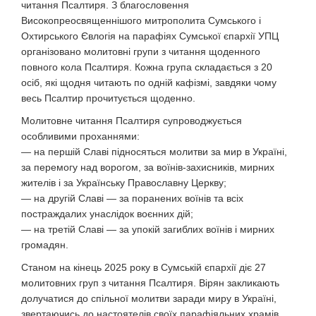
читання Псалтиря. З благословення
Високопреосвященнішого митрополита Сумського і
Охтирського Євлогія на парафіях Сумської єпархії УПЦ
організовано молитовні групи з читання щоденного
повного кола Псалтиря. Кожна група складається з 20
осіб, які щодня читають по одній кафізмі, завдяки чому
весь Псалтир прочитується щоденно.
Молитовне читання Псалтиря супроводжується
особливими проханнями:
— на першій Славі підносяться молитви за мир в Україні,
за перемогу над ворогом, за воїнів-захисників, мирних
жителів і за Українську Православну Церкву;
— на другій Славі — за поранених воїнів та всіх
постраждалих унаслідок воєнних дій;
— на третій Славі — за упокій загиблих воїнів і мирних
громадян.
Станом на кінець 2025 року в Сумській єпархії діє 27
молитовних груп з читання Псалтиря. Вірян закликають
долучатися до спільної молитви заради миру в Україні,
звертаючись до настоятелів своїх парафіяльних храмів.