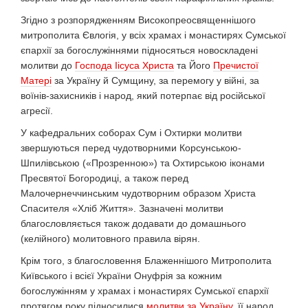
Згідно з розпорядженням Високопреосвященнішого
митрополита Євлогія, у всіх храмах і монастирях Сумської
єпархії за богослужіннями підносяться новоскладені
молитви до
Господа Іісуса Христа
та Його
Пречистої
Матері
за Україну й Сумщину, за перемогу у війні, за
воїнів-захисників і народ, який потерпає від російської
агресії.
У кафедральних соборах Сум і Охтирки молитви
звершуються перед чудотворними Корсунською-
Шпилівською («Прозренною») та Охтирською іконами
Пресвятої Богородиці, а також перед
Малочернеччинським чудотворним образом Христа
Спасителя «Хліб Життя». Зазначені молитви
благословляється також додавати до домашнього
(келійного) молитовного правила вірян.
Крім того, з благословення Блаженнішого Митрополита
Київського і всієї України Онуфрія за кожним
богослужінням у храмах і монастирях Сумської єпархії
протягом року підносилися
молитви за Україну
, її народ,