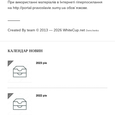
При використаннi матерiалiв в Iнтернетi гiперпосилання
на http://portal-pravoslavie.sumy.ua обов`язкове.
Created By team © 2013 — 2026
WhiteCup.net
Demchenko
КАЛЕНДАР НОВИН
2023 рік
2022 рік