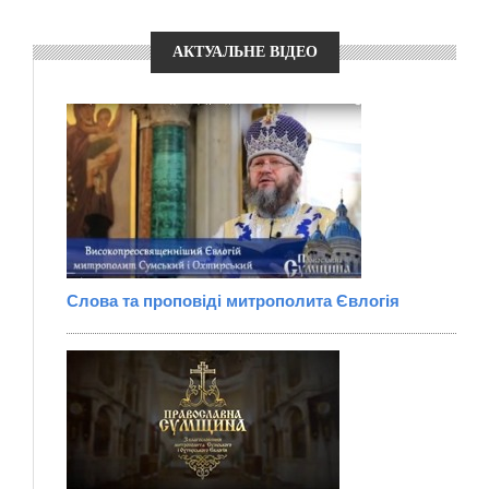
АКТУАЛЬНЕ ВІДЕО
Слова та проповіді митрополита Євлогія