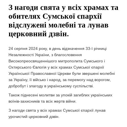
З нагоди свята у всіх храмах та
обителях Сумської єпархії
відслужені молебні та лунав
церковний дзвін.
24 серпня 2024 року, в день відзначення 33-ї річниці
Незалежності України, з благословення
Високопреосвященнішого митрополита Сумського і
Охтирського Євлогія у всіх храмах Сумської єпархії
Української Православної Церкви були звершені молебні
за Україну, її військо і народ, за перемогу над ворогом,
добробут і злагоду в українському суспільстві.
Також піднесені молитви за упокій загиблих українських
воїнів-захисників та всіх жертв війни.
З нагоди свята у всіх храмах Сумської єпархії лунав
урочистий церковний дзвін.