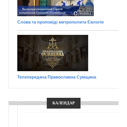
Слова та проповіді митрополита Євлогія
Телепередача Православна Сумщина
КАЛЕНДАР