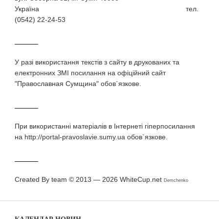
Україна тел.
(0542) 22-24-53
У разi використання текстiв з сайту в друкованих та
електронних ЗМI посилання на офіційний сайт
"Православная Сумщина" обов`язкове.
При використаннi матерiалiв в Iнтернетi гiперпосилання
на http://portal-pravoslavie.sumy.ua обов`язкове.
Created By team © 2013 — 2026
WhiteCup.net
Demchenko