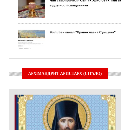
Чин самопричастя Святих Христових Таїн за
відсутності священника
Youtube - канал "Православна Сумщина"
АРХІМАНДРИТ АРИСТАРХ (СІТАЛО)