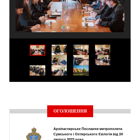
ОГОЛОШЕННЯ
Архіпастирське Послання митрополита
Сумського і Охтирського Євлогія від 24
лютого 2022 року