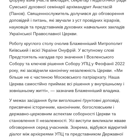
форуму взяв участь викладач, секретар Педагогічної ради
Сумської духовної семінарії архімандрит Анастасій
(Панов). Священнослужитель долучився до обговорення
доповідей і питань, які звучали з уст провідних ієрархів,
науковців та представників духовних навчальних закладів
Української Православної Церкви.
Роботу круглого столу очолив Блаженніший Митрополит
Київський і всієї України Онуфрій. У вступному слові
Предстоятель нагадав про значення I Вселенського
Собору та ключові рішення Собору УПЦ у Феофанії 2022
року, які засвідчили канонічну незалежність Церкви. «Ми
більше не є частиною Московського патріархату. Наша
Церква самостійно приймає всі рішення у внутрішньому і
зовнішньому житті», — зазначив Блаженніший владика.
У межах засідання були виголошені ґрунтовні доповіді,
присвячені історичним, канонічним, богословським і
державно-церковним аспектам соборності Церкви та
становлення її незалежності. Усі виступи викликали жваве
обговорення серед учасників. Зокрема, відбувся відкритий
діалог між архієреями УПЦ та представником Державної