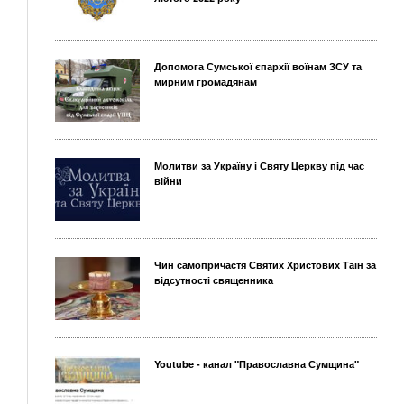
Допомога Сумської єпархії воїнам ЗСУ та
мирним громадянам
Молитви за Україну і Святу Церкву під час
війни
Чин самопричастя Святих Христових Таїн за
відсутності священника
Youtube - канал "Православна Сумщина"