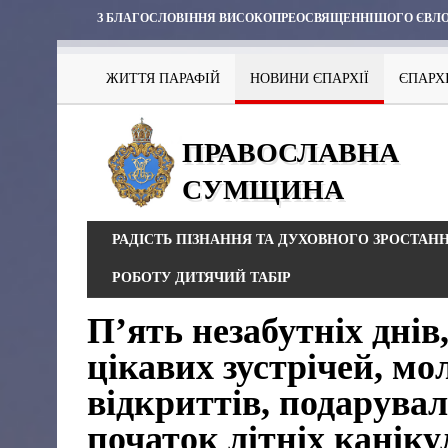
З БЛАГОСЛОВІННЯ ВИСОКОПРЕОСВЯЩЕННІШОГО ЄВЛО
ЖИТТЯ ПАРАФІЙ
НОВИНИ ЄПАРХІЇ
ЄПАРХ
ПРАВОСЛАВНА
СУМЩИНА
РАДІСТЬ ПІЗНАННЯ ТА ДУХОВНОГО ЗРОСТАН
РОБОТУ ДИТЯЧИЙ ТАБІР
П’ять незабутніх днів
цікавих зустрічей, мо
відкриттів, подарува
початок літніх каніку