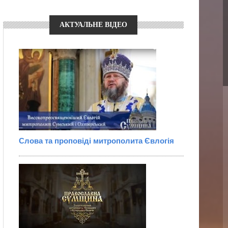
АКТУАЛЬНЕ ВІДЕО
Слова та проповіді митрополита Євлогія