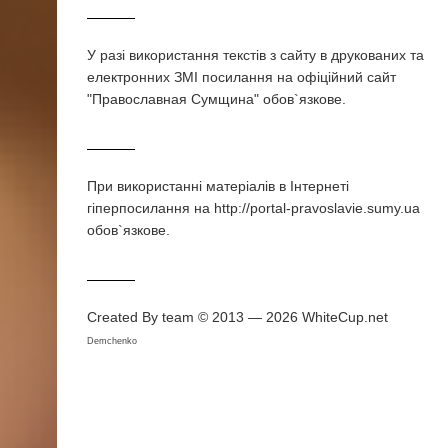
У разi використання текстiв з сайту в друкованих та
електронних ЗМI посилання на офіційний сайт
"Православная Сумщина" обов`язкове.
При використаннi матерiалiв в Iнтернетi
гiперпосилання на http://portal-pravoslavie.sumy.ua
обов`язкове.
Created By team © 2013 — 2026
WhiteCup.net
Demchenko