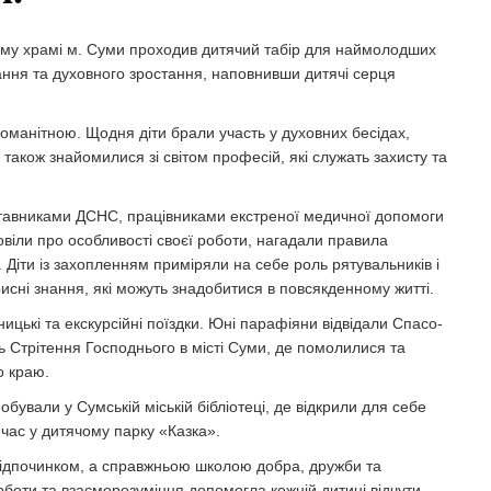
ому храмі м. Суми проходив дитячий табір для наймолодших
ання та духовного зростання, наповнивши дитячі серця
манітною. Щодня діти брали участь у духовних бесідах,
 також знайомилися зі світом професій, які служать захисту та
дставниками ДСНС, працівниками екстреної медичної допомоги
повіли про особливості своєї роботи, нагадали правила
Діти із захопленням приміряли на себе роль рятувальників і
исні знання, які можуть знадобитися в повсякденному житті.
ькі та екскурсійні поїздки. Юні парафіяни відвідали Спасо-
 Стрітення Господнього в місті Суми, де помолилися та
о краю.
бували у Сумській міській бібліотеці, де відкрили для себе
й час у дитячому парку «Казка».
о відпочинком, а справжньою школою добра, дружби та
боти та взаєморозуміння допомогла кожній дитині відчути