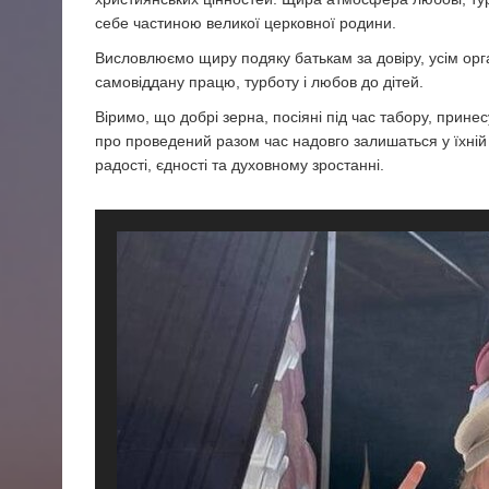
себе частиною великої церковної родини.
Висловлюємо щиру подяку батькам за довіру, усім орг
самовіддану працю, турботу і любов до дітей.
Віримо, що добрі зерна, посіяні під час табору, принес
про проведений разом час надовго залишаться у їхній 
радості, єдності та духовному зростанні.