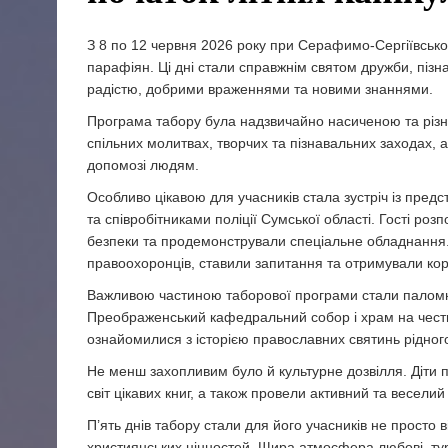
З 8 по 12 червня 2026 року при Серафимо-Сергіївськ
парафіян. Ці дні стали справжнім святом дружби, пізн
радістю, добрими враженнями та новими знаннями.
Програма табору була надзвичайно насиченою та різно
спільних молитвах, творчих та пізнавальних заходах, а
допомозі людям.
Особливо цікавою для учасників стала зустріч із пре
та співробітниками поліції Сумської області. Гості роз
безпеки та продемонстрували спеціальне обладнання. 
правоохоронців, ставили запитання та отримували кор
Важливою частиною таборової програми стали паломниц
Преображенський кафедральний собор і храм на честь
ознайомилися з історією православних святинь рідног
Не менш захопливим було й культурне дозвілля. Діти по
світ цікавих книг, а також провели активний та весели
П’ять днів табору стали для його учасників не прост
християнських цінностей. Щира атмосфера любові, тур