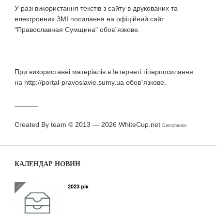
У разi використання текстiв з сайту в друкованих та
електронних ЗМI посилання на офіційний сайт
"Православная Сумщина" обов`язкове.
При використаннi матерiалiв в Iнтернетi гiперпосилання
на http://portal-pravoslavie.sumy.ua обов`язкове.
Created By team © 2013 — 2026
WhiteCup.net
Demchenko
КАЛЕНДАР НОВИН
2023 рік