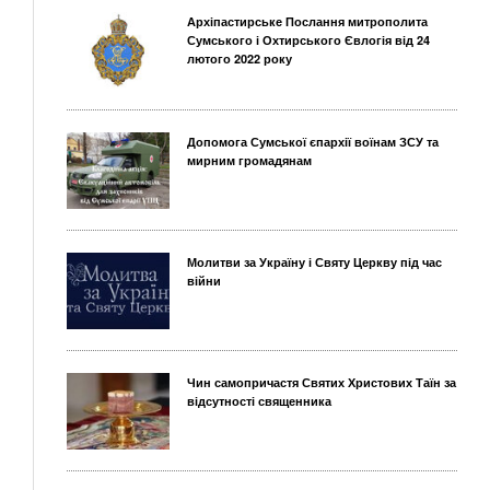
Архіпастирське Послання митрополита
Сумського і Охтирського Євлогія від 24
лютого 2022 року
Допомога Сумської єпархії воїнам ЗСУ та
мирним громадянам
Молитви за Україну і Святу Церкву під час
війни
Чин самопричастя Святих Христових Таїн за
відсутності священника