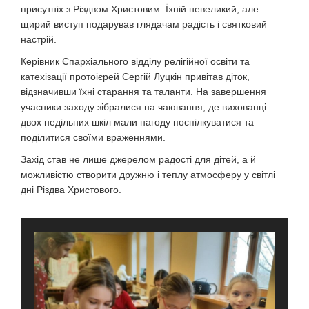
присутніх з Різдвом Христовим. Їхній невеликий, але
щирий виступ подарував глядачам радість і святковий
настрій.
Керівник Єпархіального відділу релігійної освіти та
катехізації протоієрей Сергій Луцкін привітав діток,
відзначивши їхні старання та таланти. На завершення
учасники заходу зібралися на чаювання, де вихованці
двох недільних шкіл мали нагоду поспілкуватися та
поділитися своїми враженнями.
Захід став не лише джерелом радості для дітей, а й
можливістю створити дружню і теплу атмосферу у світлі
дні Різдва Христового.