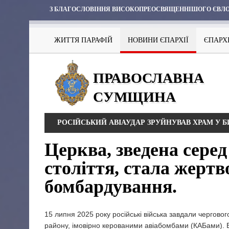
З БЛАГОСЛОВІННЯ ВИСОКОПРЕОСВЯЩЕННІШОГО ЄВЛО
ЖИТТЯ ПАРАФІЙ
НОВИНИ ЄПАРХІЇ
ЄПАРХ
ПРАВОСЛАВНА
СУМЩИНА
РОСІЙСЬКИЙ АВІАУДАР ЗРУЙНУВАВ ХРАМ У 
Церква, зведена серед
століття, стала жерт
бомбардування.
15 липня 2025 року російські війська завдали чергово
району, імовірно керованими авіабомбами (КАБами). В 