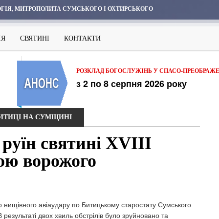
ГІЯ, МИТРОПОЛИТА СУМСЬКОГО І ОХТИРСЬКОГО
ІЯ
СВЯТИНІ
КОНТАКТИ
РОЗКЛАД БОГОСЛУЖІНЬ У СПАСО-ПРЕОБРАЖ
з 2 по 8 серпня 2026 року
БИТИЦІ НА СУМЩИНІ
 руїн святині XVIII
вою ворожого
го нищівного авіаудару по Битицькому старостату Сумського
результаті двох хвиль обстрілів було зруйновано та