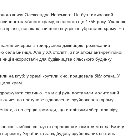
ірного князя Олександра Невського. Це був тимчасовий
аровинного кам’яного храму, зведеного ще 1755 року. Ударною
ася крівля, повністю знищено внутрішнє убранство храму. На
ий кам’яний храм із триярусною дзвіницею, розписаний
села Битиця. Але у XX столітті, з початком антирелігійної
віниці використали для будівництва сільського будинку
и на клуб: у храмі крутили кіно, працювала бібліотека. У
ищила храм.
дроджувати святиню. На місці руїн поставили молитовний
дівалися на поступове відновлення зруйнованого храму.
тінах, а по серцю громади, що століттями зберігала віру,
ловлює глибоке співчуття парафіянам і жителям села Битиця.
а перемогу України та за відбудову зруйнованих святинь.