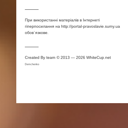
При використаннi матерiалiв в Iнтернетi
гiперпосилання на http://portal-pravoslavie.sumy.ua
обов`язкове.
Created By team © 2013 — 2026
WhiteCup.net
Demchenko