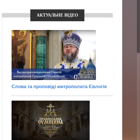
АКТУАЛЬНЕ ВІДЕО
Слова та проповіді митрополита Євлогія