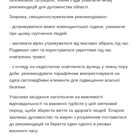
безпековою ситуацією, члени Ради ухвалили низку
рекомендацій для духовенства області.
Зокрема, священнослужителям рекомендовано:
- дотримуватися вимог комендантської години, уникаючи
при цьому скупчення людей;
- закликати вірян утримуватися від масових зібрань під час
Різдвяних свят та користуватися укриттями під час
повітряних тривог;
- з огляду на недостатню освітленість вулиць у темну пору
доби, рекомендувати парафіянам використовувати на
одязі світловідбивні елементи для підвищення власної
безпеки.
Учасники засідання наголосили на важливості
відповідальності та взаємної турботи у цей святковий
період, щоби зберегти життя та здоров’я людей. Епархія
закликає духовенство та мирян з розумінням поставитися
до рекомендацій та берегти один одного в умовах
воєнного часу.