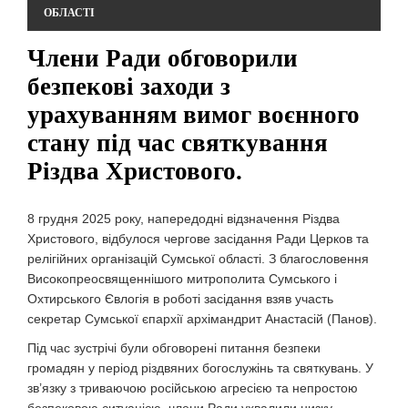
ОБЛАСТІ
Члени Ради обговорили
безпекові заходи з
урахуванням вимог воєнного
стану під час святкування
Різдва Христового.
8 грудня 2025 року, напередодні відзначення Різдва
Христового, відбулося чергове засідання Ради Церков та
релігійних організацій Сумської області. З благословення
Високопреосвященнішого митрополита Сумського і
Охтирського Євлогія в роботі засідання взяв участь
секретар Сумської єпархії архімандрит Анастасій (Панов).
Під час зустрічі були обговорені питання безпеки
громадян у період різдвяних богослужінь та святкувань. У
зв’язку з триваючою російською агресією та непростою