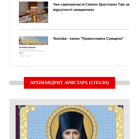
Чин самопричастя Святих Христових Таїн за
відсутності священника
Youtube - канал "Православна Сумщина"
АРХІМАНДРИТ АРИСТАРХ (СІТАЛО)