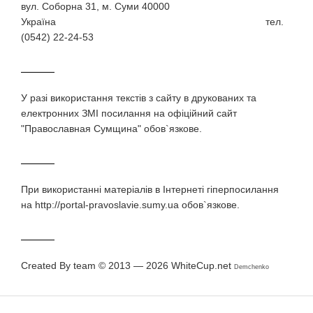
вул. Соборна 31, м. Суми 40000
Україна тел.
(0542) 22-24-53
У разi використання текстiв з сайту в друкованих та
електронних ЗМI посилання на офіційний сайт
"Православная Сумщина" обов`язкове.
При використаннi матерiалiв в Iнтернетi гiперпосилання
на http://portal-pravoslavie.sumy.ua обов`язкове.
Created By team © 2013 — 2026
WhiteCup.net
Demchenko