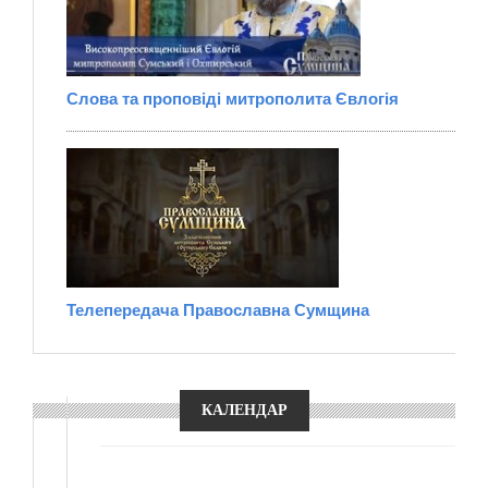
Слова та проповіді митрополита Євлогія
Телепередача Православна Сумщина
КАЛЕНДАР