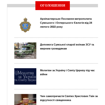
ОГОЛОШЕННЯ
Архіпастирське Послання митрополита
Сумського і Охтирського Євлогія від 24
лютого 2022 року
Допомога Сумської єпархії воїнам ЗСУ та
мирним громадянам
Молитви за Україну і Святу Церкву під час
війни
Чин самопричастя Святих Христових Таїн за
відсутності священника