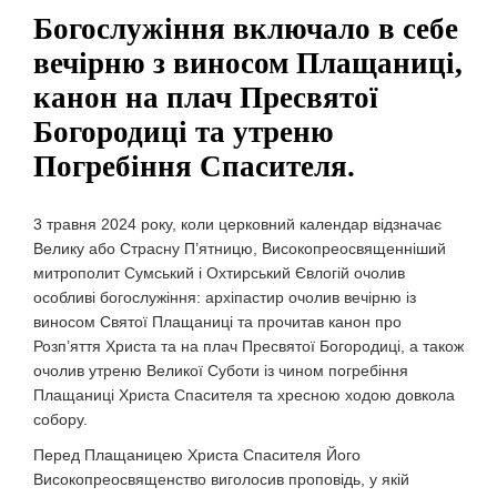
Богослужіння включало в себе
вечірню з виносом Плащаниці,
канон на плач Пресвятої
Богородиці та утреню
Погребіння Спасителя.
3 травня 2024 року, коли церковний календар відзначає
Велику або Страсну П’ятницю, Високопреосвященніший
митрополит Сумський і Охтирський Євлогій очолив
особливі богослужіння: архіпастир очолив вечірню із
виносом Святої Плащаниці та прочитав канон про
Розп’яття Христа та на плач Пресвятої Богородиці, а також
очолив утреню Великої Суботи із чином погребіння
Плащаниці Христа Спасителя та хресною ходою довкола
собору.
Перед Плащаницею Христа Спасителя Його
Високопреосвященство виголосив проповідь, у якій