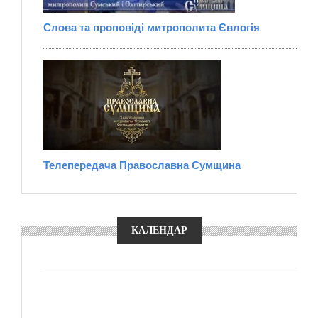
Слова та проповіді митрополита Євлогія
Телепередача Православна Сумщина
КАЛЕНДАР