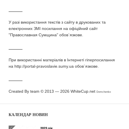
У разi використання текстiв з сайту в друкованих та
електронних ЗМI посилання на офіційний сайт
"Православная Сумщина" обов`язкове.
При використаннi матерiалiв в Iнтернетi гiперпосилання
на http://portal-pravoslavie.sumy.ua обов`язкове.
Created By team © 2013 — 2026
WhiteCup.net
Demchenko
КАЛЕНДАР НОВИН
2023 рік