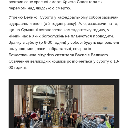
розкрив сенс хресної смерті Христа Спасителя як
перемоги над людською смертю.
Утреню Великої Суботи у кафедральному соборі зазвичай
відправляли вночі (о 3 годині ранку). Але, зважаючи на те,
що на Сумщині встановлено комендантську годину, у
нічний час ніяких богослужінь не планується проводити.
Зранку в суботу (о 8-30 годині) у соборі будуть відправлені
полунощниця, часи, зображальні, вечірня із
Божественною літургією святителя Василія Великого.
Освячення великодніх кошиків розпочнеться у суботу о 13-
00 годині.