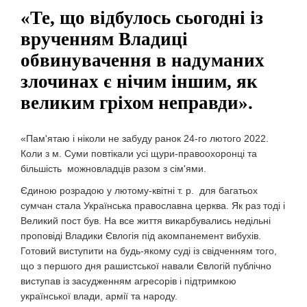
«Те, що відбулось сьогодні із
врученням Владиці
обвинувачення в надуманих
злочинах є нічим іншим, як
великим гріхом неправди».
«Пам'ятаю і ніколи не забуду ранок 24-го лютого 2022.
Коли з м. Суми повтікали усі щури-правоохоронці та
більшість можновладців разом з сім'ями.
Єдиною розрадою у лютому-квітні т. р. для багатьох
сумчан стала Українська православна церква. Як раз тоді і
Великий пост був. На все життя викарбувались недільні
проповіді Владики Євлогія під акомпанемент вибухів.
Готовий виступити на будь-якому суді із свідченням того,
що з першого дня рашистської навали Євлогій публічно
виступав із засудженням агресорів і підтримкою
української влади, армії та народу.