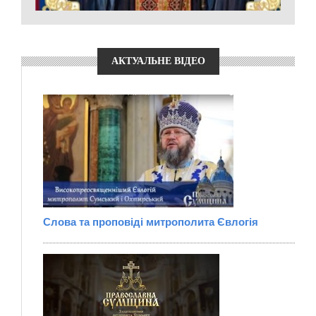
АКТУАЛЬНЕ ВІДЕО
Слова та проповіді митрополита Євлогія