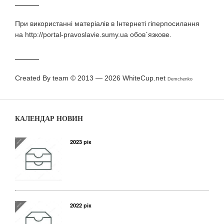
При використаннi матерiалiв в Iнтернетi гiперпосилання
на http://portal-pravoslavie.sumy.ua обов`язкове.
Created By team © 2013 — 2026
WhiteCup.net
Demchenko
КАЛЕНДАР НОВИН
2023 рік
2022 рік