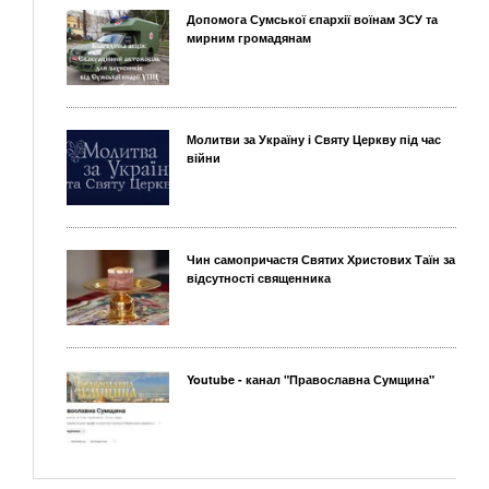
Допомога Сумської єпархії воїнам ЗСУ та
мирним громадянам
Молитви за Україну і Святу Церкву під час
війни
Чин самопричастя Святих Христових Таїн за
відсутності священника
Youtube - канал "Православна Сумщина"