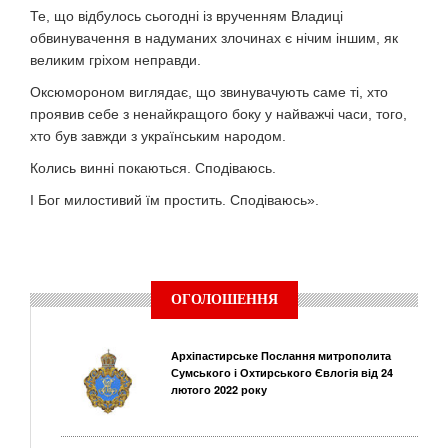
Те, що відбулось сьогодні із врученням Владиці
обвинувачення в надуманих злочинах є нічим іншим, як
великим гріхом неправди.
Оксюмороном виглядає, що звинувачують саме ті, хто
проявив себе з ненайкращого боку у найважчі часи, того,
хто був завжди з українським народом.
Колись винні покаються. Сподіваюсь.
І Бог милостивий їм простить. Сподіваюсь».
ОГОЛОШЕННЯ
Архіпастирське Послання митрополита
Сумського і Охтирського Євлогія від 24
лютого 2022 року