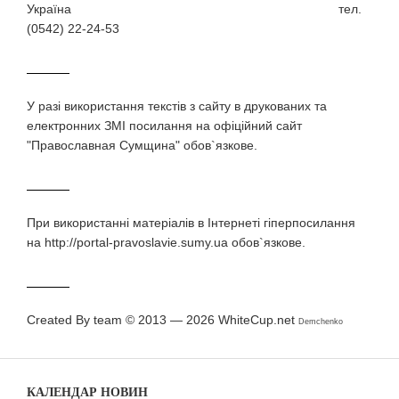
Україна тел.
(0542) 22-24-53
У разi використання текстiв з сайту в друкованих та
електронних ЗМI посилання на офіційний сайт
"Православная Сумщина" обов`язкове.
При використаннi матерiалiв в Iнтернетi гiперпосилання
на http://portal-pravoslavie.sumy.ua обов`язкове.
Created By team © 2013 — 2026
WhiteCup.net
Demchenko
КАЛЕНДАР НОВИН