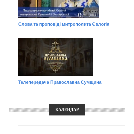
Слова та проповіді митрополита Євлогія
Телепередача Православна Сумщина
КАЛЕНДАР