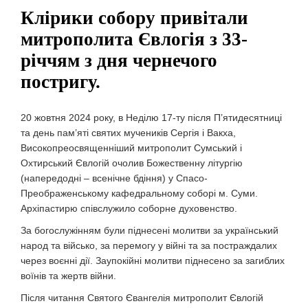
Клірики собору привітали
митрополита Євлогія з 33-
річчям з дня чернечого
постригу.
20 жовтня 2024 року, в Неділю 17-ту після П’ятидесятниці
та день пам’яті святих мучеників Сергія і Вакха,
Високопреосвященніший митрополит Сумський і
Охтирський Євлогій очолив Божественну літургію
(напередодні – всенічне бдіння) у Спасо-
Преображенському кафедральному соборі м. Суми.
Архіпастирю співслужило соборне духовенство.
За богослужінням були піднесені молитви за український
народ та військо, за перемогу у війні та за постраждалих
через воєнні дії. Заупокійні молитви піднесено за загиблих
воїнів та жертв війни.
Після читання Святого Євангелія митрополит Євлогій