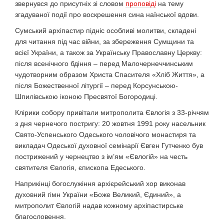
звернувся до присутніх зі словом
проповіді
на тему
згадуваної події про воскрешення сина наїнської вдови.
Сумський архіпастир підніс особливі молитви, складені
для читання під час війни, за збереження Сумщини та
всієї України, а також за Українську Православну Церкву:
після всенічного бдіння – перед Малочернеччинським
чудотворним образом Христа Спасителя «Хліб Життя», а
після Божественної літургії – перед Корсунською-
Шпилівською іконою Пресвятої Богородиці.
Клірики собору привітали митрополита Євлогія з 33-річчям
з дня чернечого постригу: 20 жовтня 1991 року насельник
Свято-Успенського Одеського чоловічого монастиря та
викладач Одеської духовної семінарії Євген Гутченко був
пострижений у чернецтво з ім’ям «Євлогій» на честь
святителя Євлогія, єпископа Едеського.
Наприкінці богослужіння архієрейський хор виконав
духовний гімн України «Боже Великий, Єдиний», а
митрополит Євлогій надав кожному архіпастирське
благословення.