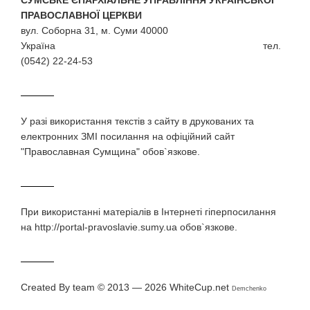
СУМСЬКЕ ЄПАРХІАЛЬНЕ УПРАВЛІННЯ УКРАЇНСЬКОЇ
ПРАВОСЛАВНОЇ ЦЕРКВИ
вул. Соборна 31, м. Суми 40000
Україна тел.
(0542) 22-24-53
У разi використання текстiв з сайту в друкованих та
електронних ЗМI посилання на офіційний сайт
"Православная Сумщина" обов`язкове.
При використаннi матерiалiв в Iнтернетi гiперпосилання
на http://portal-pravoslavie.sumy.ua обов`язкове.
Created By team © 2013 — 2026
WhiteCup.net
Demchenko