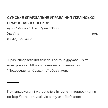
СУМСЬКЕ ЄПАРХІАЛЬНЕ УПРАВЛІННЯ УКРАЇНСЬКОЇ
ПРАВОСЛАВНОЇ ЦЕРКВИ
вул. Соборна 31, м. Суми 40000
Україна тел.
(0542) 22-24-53
У разi використання текстiв з сайту в друкованих та
електронних ЗМI посилання на офіційний сайт
"Православная Сумщина" обов`язкове.
При використаннi матерiалiв в Iнтернетi гiперпосилання
на http://portal-pravoslavie.sumy.ua обов`язкове.