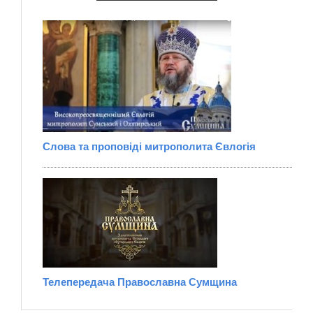
Слова та проповіді митрополита Євлогія
Телепередача Православна Сумщина