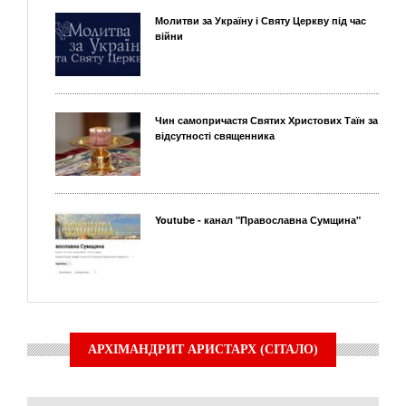
Молитви за Україну і Святу Церкву під час
війни
Чин самопричастя Святих Христових Таїн за
відсутності священника
Youtube - канал "Православна Сумщина"
АРХІМАНДРИТ АРИСТАРХ (СІТАЛО)