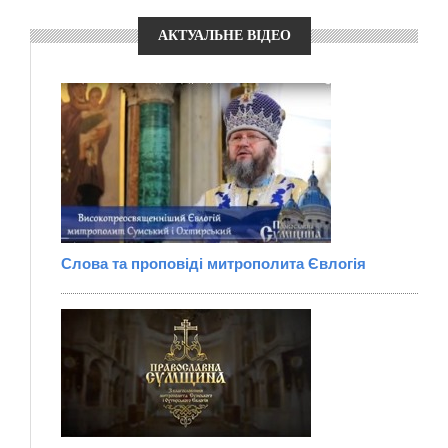
АКТУАЛЬНЕ ВІДЕО
Слова та проповіді митрополита Євлогія