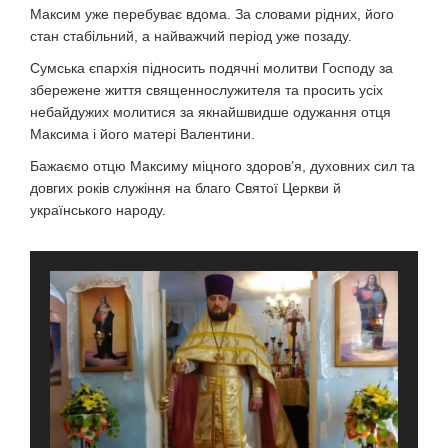
Максим уже перебуває вдома. За словами рідних, його
стан стабільний, а найважчий період уже позаду.
Сумська єпархія підносить подячні молитви Господу за
збережене життя священнослужителя та просить усіх
небайдужих молитися за якнайшвидше одужання отця
Максима і його матері Валентини.
Бажаємо отцю Максиму міцного здоров’я, духовних сил та
довгих років служіння на благо Святої Церкви й
українського народу.