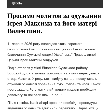
ДРОНА
Просимо молитов за одужання
ієрея Максима та його матері
Валентини.
11 червня 2026 року внаслідок атаки ворожого
безпілотника був поранений священник Білопільського
благочиння Сумської єпархії Української Православної
Церкви ієрей Максим Андрухов.
Подія сталася у місті Білопілля Сумського району.
Ворожий дрон атакував мотоцикл, на якому пересувався
отець Максим. У результаті вибуху священнослужитель
отримав осколкові поранення руки, голови та ноги. Також
постраждала його мати, якій медики надали необхідну
допомогу та наклали шви на рани.
Після госпіталізації лікарі провели необхідні процедури,
видалили осколки та здійснили перев’язки. Наразі отець