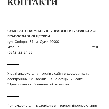
КОНТАКТИ
СУМСЬКЕ ЄПАРХІАЛЬНЕ УПРАВЛІННЯ УКРАЇНСЬКОЇ
ПРАВОСЛАВНОЇ ЦЕРКВИ
вул. Соборна 31, м. Суми 40000
Україна тел.
(0542) 22-24-53
У разi використання текстiв з сайту в друкованих та
електронних ЗМI посилання на офіційний сайт
"Православная Сумщина" обов`язкове.
При використаннi матерiалiв в Iнтернетi гiперпосилання