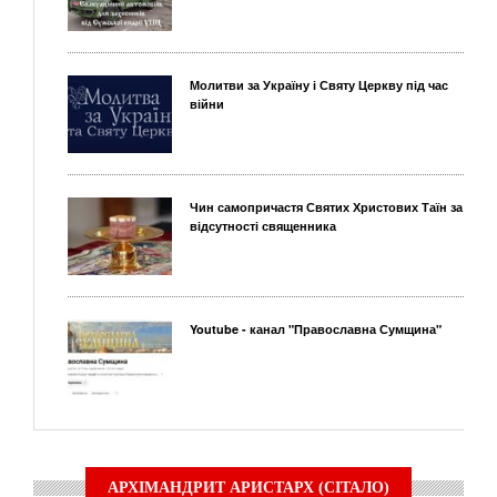
Молитви за Україну і Святу Церкву під час
війни
Чин самопричастя Святих Христових Таїн за
відсутності священника
Youtube - канал "Православна Сумщина"
АРХІМАНДРИТ АРИСТАРХ (СІТАЛО)