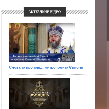
АКТУАЛЬНЕ ВІДЕО
Слова та проповіді митрополита Євлогія