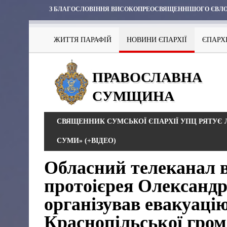
З БЛАГОСЛОВІННЯ ВИСОКОПРЕОСВЯЩЕННІШОГО ЄВЛО
ЖИТТЯ ПАРАФІЙ
НОВИНИ ЄПАРХІЇ
ЄПАРХ
ПРАВОСЛАВНА
СУМЩИНА
СВЯЩЕННИК СУМСЬКОЇ ЄПАРХІЇ УПЦ РЯТУЄ Л
СУМИ» (+ВІДЕО)
Обласний телеканал в
протоієрея Олександр
організував евакуаці
Краснопільської гром