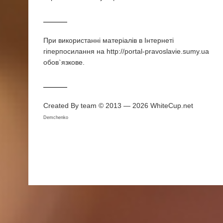
При використаннi матерiалiв в Iнтернетi
гiперпосилання на http://portal-pravoslavie.sumy.ua
обов`язкове.
Created By team © 2013 — 2026
WhiteCup.net
Demchenko