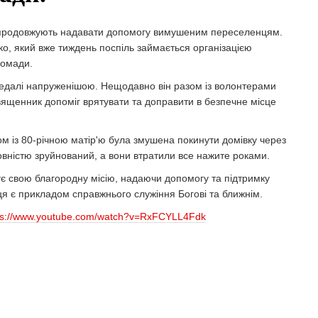
ії продовжують надавати допомогу вимушеним переселенцям.
ко, який вже тиждень поспіль займається організацією
ромади.
 дедалі напруженішою. Нещодавно він разом із волонтерами
вященник допоміг врятувати та доправити в безпечне місце
м із 80-річною матір'ю була змушена покинути домівку через
повністю зруйнований, а вони втратили все нажите роками.
 свою благородну місію, надаючи допомогу та підтримку
ця є прикладом справжнього служіння Богові та ближнім.
ps://www.youtube.com/watch?v=RxFCYLL4Fdk