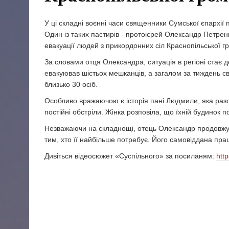
У ці складні воєнні часи священники Сумської єпарх
Один із таких пастирів - протоієрей Олександр Петрен
евакуації людей з прикордонних сіл Краснопільської г
За словами отця Олександра, ситуація в регіоні стає
евакуював шістьох мешканців, а загалом за тиждень с
близько 30 осіб.
Особливо вражаючою є історія пані Людмили, яка разо
постійні обстріли. Жінка розповіла, що їхній будинок 
Незважаючи на складнощі, отець Олександр продовжує
тим, хто її найбільше потребує. Його самовіддана пра
Дивіться відеосюжет «Суспільного» за посиланям:
htt