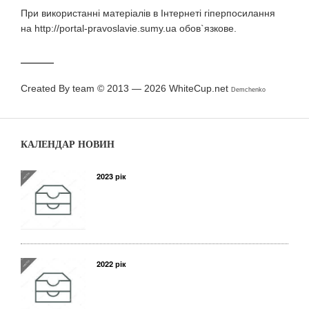
При використаннi матерiалiв в Iнтернетi гiперпосилання
на http://portal-pravoslavie.sumy.ua обов`язкове.
Created By team © 2013 — 2026
WhiteCup.net
Demchenko
КАЛЕНДАР НОВИН
2023 рік
2022 рік