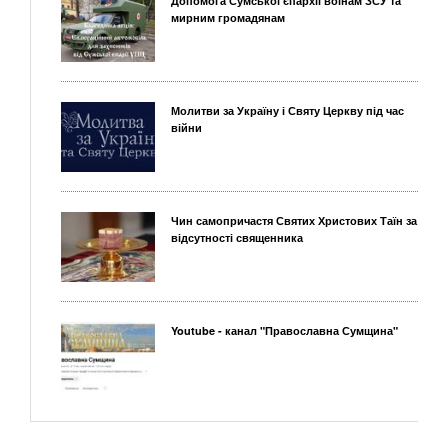
Допомога Сумської єпархії воїнам ЗСУ та
мирним громадянам
Молитви за Україну і Святу Церкву під час
війни
Чин самопричастя Святих Христових Таїн за
відсутності священника
Youtube - канал "Православна Сумщина"