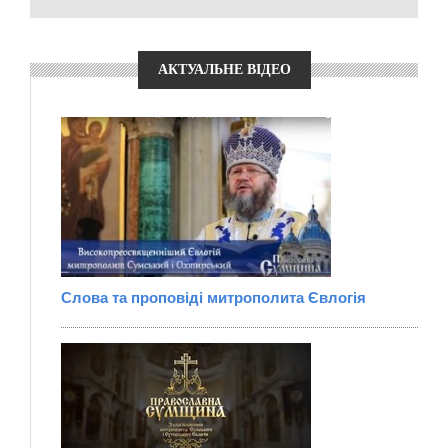
АКТУАЛЬНЕ ВІДЕО
Слова та проповіді митрополита Євлогія