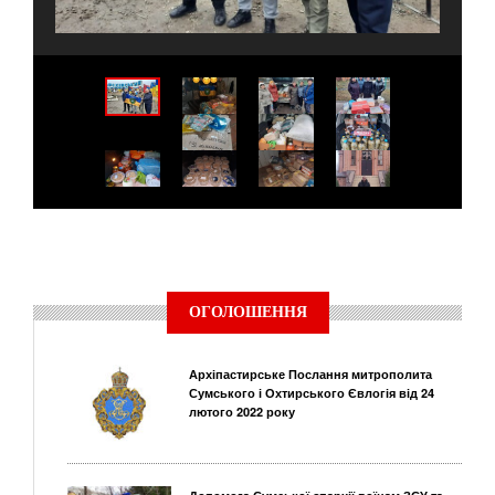
ОГОЛОШЕННЯ
Архіпастирське Послання митрополита
Сумського і Охтирського Євлогія від 24
лютого 2022 року