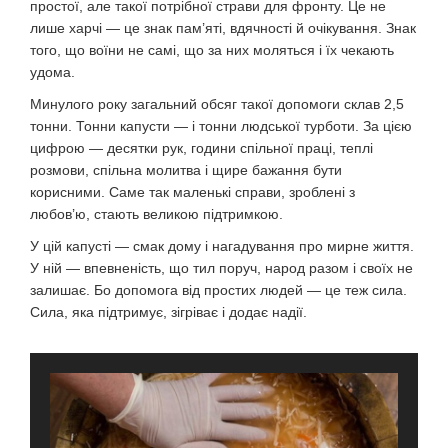
простої, але такої потрібної страви для фронту. Це не
лише харчі — це знак пам’яті, вдячності й очікування. Знак
того, що воїни не самі, що за них моляться і їх чекають
удома.
Минулого року загальний обсяг такої допомоги склав 2,5
тонни. Тонни капусти — і тонни людської турботи. За цією
цифрою — десятки рук, години спільної праці, теплі
розмови, спільна молитва і щире бажання бути
корисними. Саме так маленькі справи, зроблені з
любов’ю, стають великою підтримкою.
У цій капусті — смак дому і нагадування про мирне життя.
У ній — впевненість, що тил поруч, народ разом і своїх не
залишає. Бо допомога від простих людей — це теж сила.
Сила, яка підтримує, зігріває і додає надії.