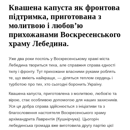
Квашена капуста як фронтова
підтримка, приготована з
молитвою і любов’ю
прихожанами Воскресенського
храму Лебедина.
Уже два роки поспіль у Воскресенському храмі міста
Лебедина твориться тиха, але справжня справа єдності
тилу і фронту. Тут прихожани власними руками роблять
те, що вміють найкраще, — діляться теплом сердець і
турботою про тих, хто сьогодні боронить Україну.
Квашена капуста, приготовлена з молитвою, любов’ю та
вірою, стає особливою допомогою для наших захисників.
Уся ця добра справа здійснюється з ініціативи та з
благословення настоятеля Воскресенського храму
архімандрита Лаврентія (Кушнірчука). Цьогоріч
лебединська громада вже виготовила другу партію цієї