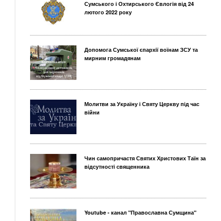
Сумського і Охтирського Євлогія від 24
лютого 2022 року
Допомога Сумської єпархії воїнам ЗСУ та
мирним громадянам
Молитви за Україну і Святу Церкву під час
війни
Чин самопричастя Святих Христових Таїн за
відсутності священника
Youtube - канал "Православна Сумщина"