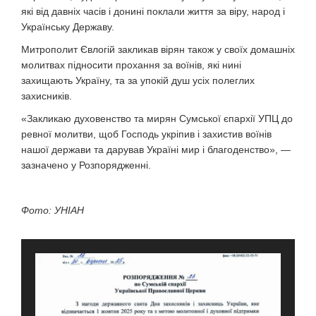
які від давніх часів і донині поклали життя за віру, народ і
Українську Державу.
Митрополит Євлогій закликав вірян також у своїх домашніх
молитвах підносити прохання за воїнів, які нині
захищають Україну, та за упокій душ усіх полеглих
захисників.
«Закликаю духовенство та мирян Сумської єпархії УПЦ до
ревної молитви, щоб Господь укріпив і захистив воїнів
нашої держави та дарував Україні мир і благоденство», —
зазначено у Розпорядженні.
Фото: УНІАН