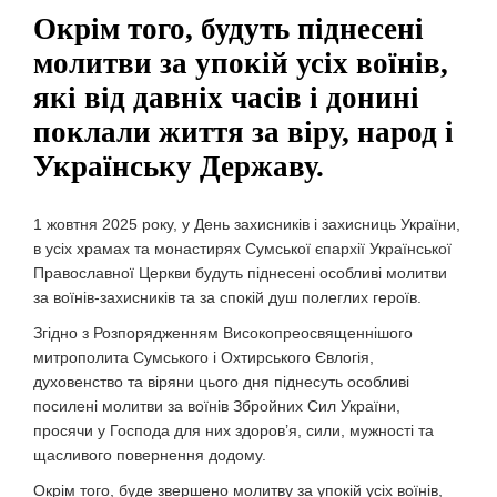
Окрім того, будуть піднесені
молитви за упокій усіх воїнів,
які від давніх часів і донині
поклали життя за віру, народ і
Українську Державу.
1 жовтня 2025 року, у День захисників і захисниць України,
в усіх храмах та монастирях Сумської єпархії Української
Православної Церкви будуть піднесені особливі молитви
за воїнів-захисників та за спокій душ полеглих героїв.
Згідно з Розпорядженням Високопреосвященнішого
митрополита Сумського і Охтирського Євлогія,
духовенство та віряни цього дня піднесуть особливі
посилені молитви за воїнів Збройних Сил України,
просячи у Господа для них здоров’я, сили, мужності та
щасливого повернення додому.
Окрім того, буде звершено молитву за упокій усіх воїнів,