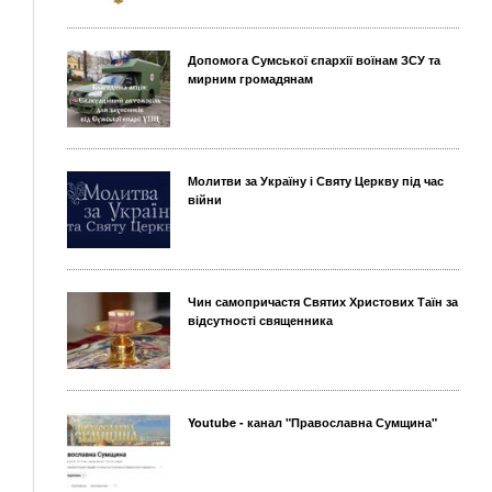
Допомога Сумської єпархії воїнам ЗСУ та
мирним громадянам
Молитви за Україну і Святу Церкву під час
війни
Чин самопричастя Святих Христових Таїн за
відсутності священника
Youtube - канал "Православна Сумщина"